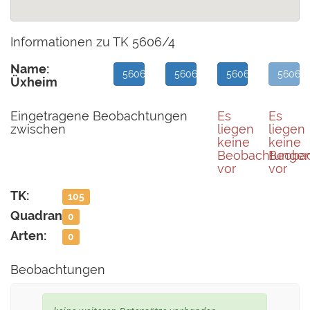
Informationen zu TK 5606/4
Name:
5606/1
5606/2
5606/3
5606/
Üxheim
Eingetragene Beobachtungen
Es
Es
zwischen
liegen
liegen
keine
keine
Beobachtunge
Beoba
vor
vor
TK:
105
Quadrant:
0
Arten:
0
Beobachtungen