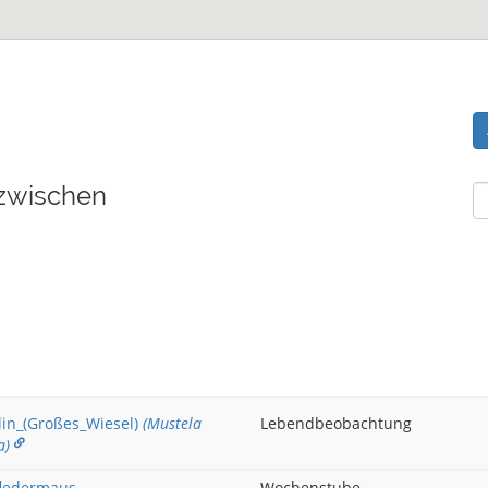
zwischen
in_(Großes_Wiesel)
(Mustela
Lebendbeobachtung
a)
ledermaus
Wochenstube