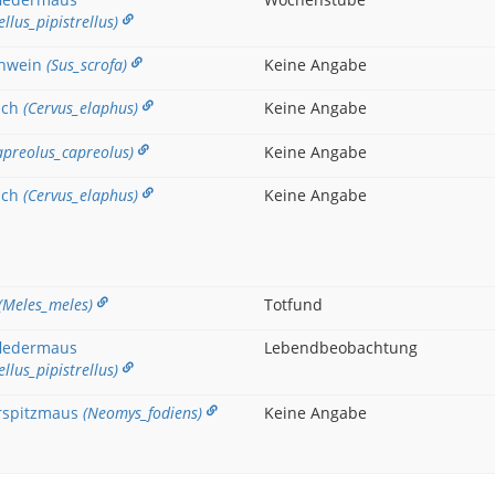
ellus_pipistrellus)
chwein
(Sus_scrofa)
Keine Angabe
sch
(Cervus_elaphus)
Keine Angabe
apreolus_capreolus)
Keine Angabe
sch
(Cervus_elaphus)
Keine Angabe
(Meles_meles)
Totfund
ledermaus
Lebendbeobachtung
ellus_pipistrellus)
rspitzmaus
(Neomys_fodiens)
Keine Angabe