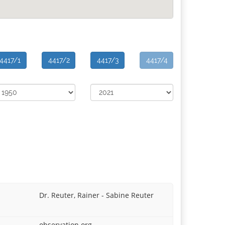
4417/1
4417/2
4417/3
4417/4
Dr. Reuter, Rainer - Sabine Reuter
observation.org