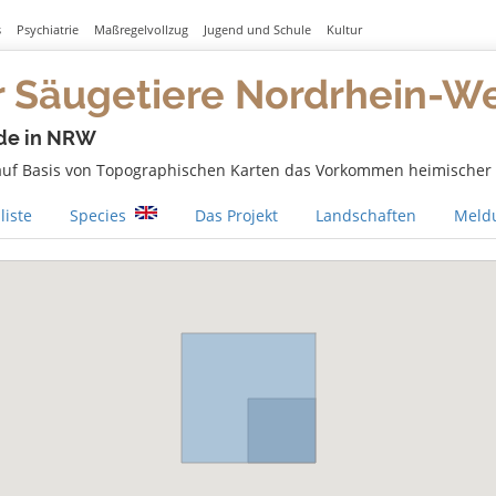
s
Psychiatrie
Maßregelvollzug
Jugend und Schule
Kultur
r Säugetiere Nordrhein-W
de in NRW
 auf Basis von Topographischen Karten das Vorkommen heimischer S
liste
Species
Das Projekt
Landschaften
Meldu