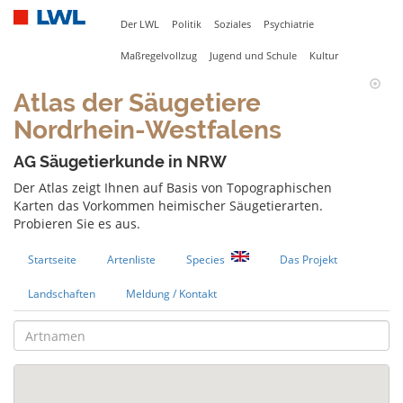
Der LWL
Politik
Soziales
Psychiatrie
Maßregelvollzug
Jugend und Schule
Kultur
Atlas der Säugetiere
Nordrhein-Westfalens
AG Säugetierkunde in NRW
Der Atlas zeigt Ihnen auf Basis von Topographischen
Karten das Vorkommen heimischer Säugetierarten.
Probieren Sie es aus.
Startseite
Artenliste
Species
Das Projekt
Landschaften
Meldung / Kontakt