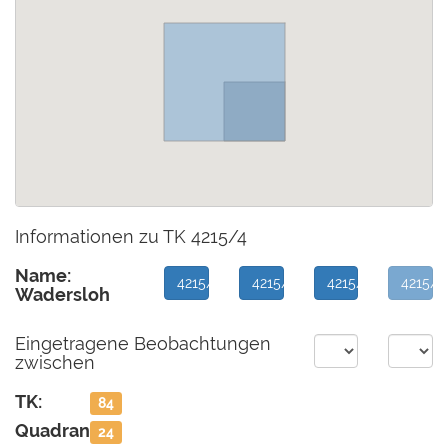
Informationen zu TK 4215/4
Name:
4215/1
4215/2
4215/3
4215/4
Wadersloh
Eingetragene Beobachtungen
zwischen
TK:
84
Quadrant:
24