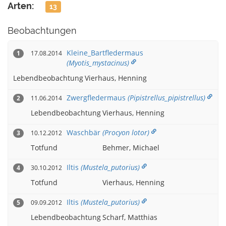
Arten:
13
Beobachtungen
Kleine_Bartfledermaus
17.08.2014
1
(Myotis_mystacinus)
Lebendbeobachtung
Vierhaus, Henning
Zwergfledermaus
(Pipistrellus_pipistrellus)
11.06.2014
2
Lebendbeobachtung
Vierhaus, Henning
Waschbär
(Procyon lotor)
10.12.2012
3
Totfund
Behmer, Michael
Iltis
(Mustela_putorius)
30.10.2012
4
Totfund
Vierhaus, Henning
Iltis
(Mustela_putorius)
09.09.2012
5
Lebendbeobachtung
Scharf, Matthias