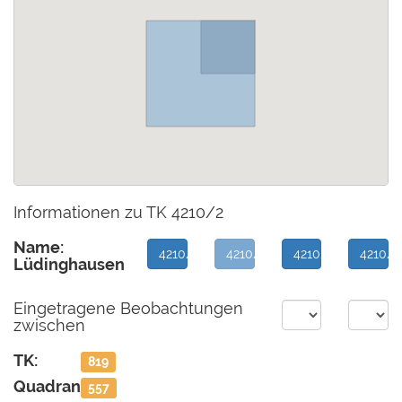
Informationen zu TK 4210/2
Name:
4210/1
4210/2
4210/3
4210/4
Lüdinghausen
Eingetragene Beobachtungen
zwischen
TK:
819
Quadrant:
557