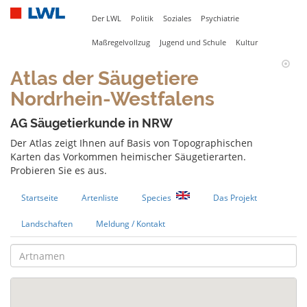
Der LWL
Politik
Soziales
Psychiatrie
Maßregelvollzug
Jugend und Schule
Kultur
Atlas der Säugetiere
Nordrhein-Westfalens
AG Säugetierkunde in NRW
Der Atlas zeigt Ihnen auf Basis von Topographischen
Karten das Vorkommen heimischer Säugetierarten.
Probieren Sie es aus.
Startseite
Artenliste
Species
Das Projekt
Landschaften
Meldung / Kontakt