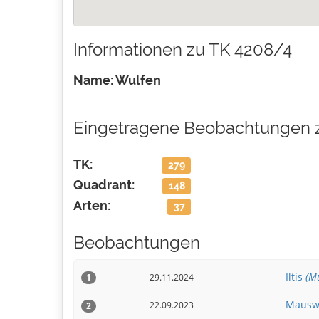
Informationen zu TK 4208/4
Name: Wulfen
Eingetragene Beobachtungen 
TK:
279
Quadrant:
148
Arten:
37
Beobachtungen
Iltis
(Mu
29.11.2024
1
Mausw
22.09.2023
2