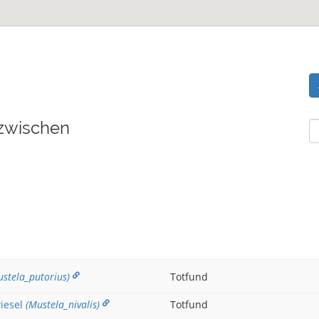
zwischen
stela_putorius)
Totfund
iesel
(Mustela_nivalis)
Totfund