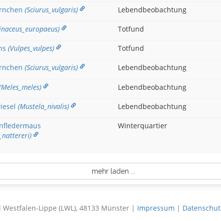
örnchen
(Sciurus_vulgaris)
Lebendbeobachtung
rinaceus_europaeus)
Totfund
hs
(Vulpes_vulpes)
Totfund
örnchen
(Sciurus_vulgaris)
Lebendbeobachtung
(Meles_meles)
Lebendbeobachtung
iesel
(Mustela_nivalis)
Lebendbeobachtung
nfledermaus
Winterquartier
_nattereri)
mehr laden ...
 Westfalen-Lippe (LWL), 48133 Münster |
Impressum
|
Datenschut