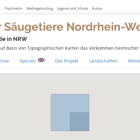
s
Psychiatrie
Maßregelvollzug
Jugend und Schule
Kultur
r Säugetiere Nordrhein-W
de in NRW
 auf Basis von Topographischen Karten das Vorkommen heimischer S
liste
Species
Das Projekt
Landschaften
Meldu