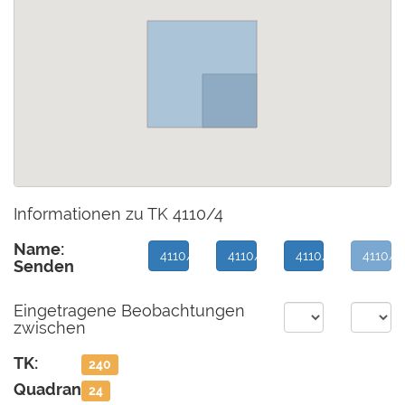
Informationen zu TK 4110/4
Name:
4110/1
4110/2
4110/3
4110/4
Senden
Eingetragene Beobachtungen
zwischen
TK:
240
Quadrant:
24