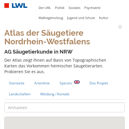
Der LWL
Politik
Soziales
Psychiatrie
Maßregelvollzug
Jugend und Schule
Kultur
Atlas der Säugetiere
Nordrhein-Westfalens
AG Säugetierkunde in NRW
Der Atlas zeigt Ihnen auf Basis von Topographischen
Karten das Vorkommen heimischer Säugetierarten.
Probieren Sie es aus.
Startseite
Artenliste
Species
Das Projekt
Landschaften
Meldung / Kontakt