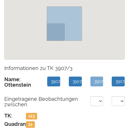
Informationen zu TK 3907/3
Name:
3907/1
3907/2
3907/3
3907/4
Ottenstein
Eingetragene Beobachtungen
zwischen
TK:
123
Quadrant:
21