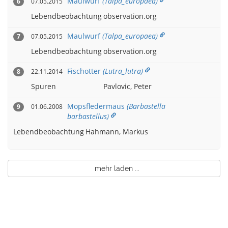
Maulwurf
(Talpa_europaea)
07.05.2015
6
Lebendbeobachtung
observation.org
Maulwurf
(Talpa_europaea)
07.05.2015
7
Lebendbeobachtung
observation.org
Fischotter
(Lutra_lutra)
22.11.2014
8
Spuren
Pavlovic, Peter
Mopsfledermaus
(Barbastella
01.06.2008
9
barbastellus)
Lebendbeobachtung
Hahmann, Markus
mehr laden ...