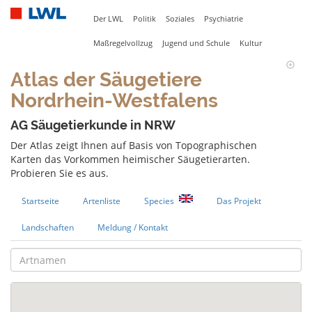
Der LWL
Politik
Soziales
Psychiatrie
Maßregelvollzug
Jugend und Schule
Kultur
Atlas der Säugetiere
Nordrhein-Westfalens
AG Säugetierkunde in NRW
Der Atlas zeigt Ihnen auf Basis von Topographischen
Karten das Vorkommen heimischer Säugetierarten.
Probieren Sie es aus.
Startseite
Artenliste
Species
Das Projekt
Landschaften
Meldung / Kontakt