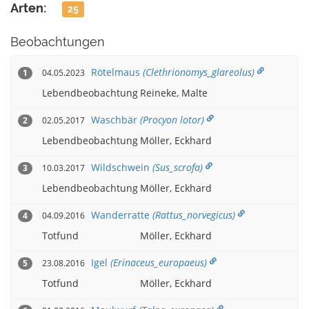
Arten:
25
Beobachtungen
Rötelmaus
(Clethrionomys_glareolus)
04.05.2023
1
Lebendbeobachtung
Reineke, Malte
Waschbär
(Procyon lotor)
02.05.2017
2
Lebendbeobachtung
Möller, Eckhard
Wildschwein
(Sus_scrofa)
10.03.2017
3
Lebendbeobachtung
Möller, Eckhard
Wanderratte
(Rattus_norvegicus)
04.09.2016
4
Totfund
Möller, Eckhard
Igel
(Erinaceus_europaeus)
23.08.2016
5
Totfund
Möller, Eckhard