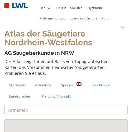
Der LWL
Politik
Soziales
Psychiatrie
Maßregelvollzug
Jugend und Schule
Kultur
Atlas der Säugetiere
Nordrhein-Westfalens
AG Säugetierkunde in NRW
Der Atlas zeigt Ihnen auf Basis von Topographischen
Karten das Vorkommen heimischer Säugetierarten.
Probieren Sie es aus.
Startseite
Artenliste
Species
Das Projekt
Landschaften
Meldung / Kontakt