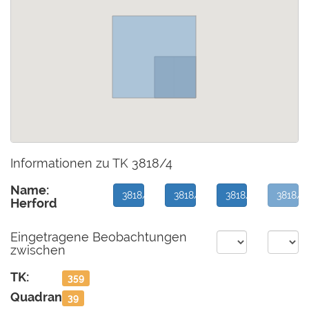
Informationen zu TK 3818/4
Name:
3818/1
3818/2
3818/3
3818/4
Herford
Eingetragene Beobachtungen
zwischen
TK:
359
Quadrant:
39