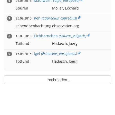
Maulwurf
(Talpa_europaea)
01.03.2016
6
Spuren
Möller, Eckhard
Reh
(Capreolus_capreolus)
25.08.2015
7
Lebendbeobachtung
observation.org
Eichhörnchen
(Sciurus_vulgaris)
15.08.2015
8
Totfund
Hadasch, Joerg
Igel
(Erinaceus_europaeus)
15.08.2015
9
Totfund
Hadasch, Joerg
mehr laden ...