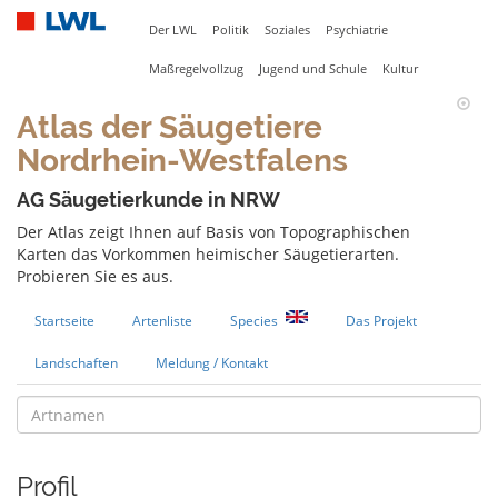
Der LWL
Politik
Soziales
Psychiatrie
Maßregelvollzug
Jugend und Schule
Kultur
Atlas der Säugetiere
Nordrhein-Westfalens
AG Säugetierkunde in NRW
Der Atlas zeigt Ihnen auf Basis von Topographischen
Karten das Vorkommen heimischer Säugetierarten.
Probieren Sie es aus.
Startseite
Artenliste
Species
Das Projekt
Landschaften
Meldung / Kontakt
Profil