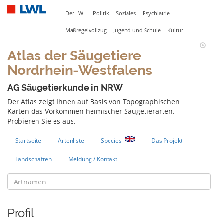
Der LWL
Politik
Soziales
Psychiatrie
Maßregelvollzug
Jugend und Schule
Kultur
Atlas der Säugetiere
Nordrhein-Westfalens
AG Säugetierkunde in NRW
Der Atlas zeigt Ihnen auf Basis von Topographischen
Karten das Vorkommen heimischer Säugetierarten.
Probieren Sie es aus.
Startseite
Artenliste
Species
Das Projekt
Landschaften
Meldung / Kontakt
Profil