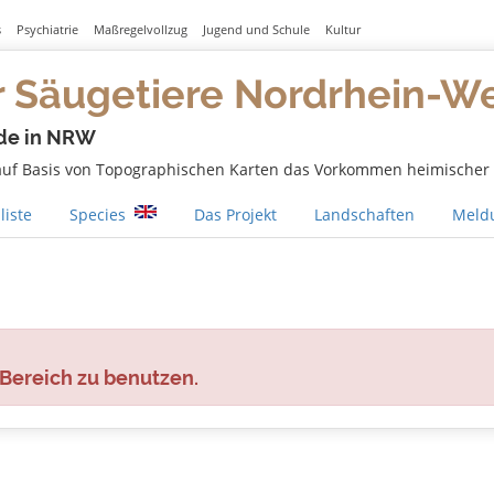
s
Psychiatrie
Maßregelvollzug
Jugend und Schule
Kultur
r Säugetiere Nordrhein-W
de in NRW
 auf Basis von Topographischen Karten das Vorkommen heimischer S
liste
Species
Das Projekt
Landschaften
Meldu
 Bereich zu benutzen.