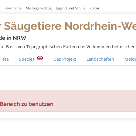
s
Psychiatrie
Maßregelvollzug
Jugend und Schule
Kultur
r Säugetiere Nordrhein-W
de in NRW
 auf Basis von Topographischen Karten das Vorkommen heimischer S
liste
Species
Das Projekt
Landschaften
Meldu
 Bereich zu benutzen.