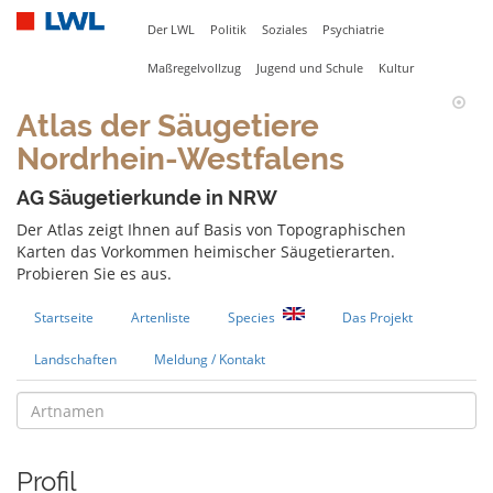
Der LWL
Politik
Soziales
Psychiatrie
Maßregelvollzug
Jugend und Schule
Kultur
Atlas der Säugetiere
Nordrhein-Westfalens
AG Säugetierkunde in NRW
Der Atlas zeigt Ihnen auf Basis von Topographischen
Karten das Vorkommen heimischer Säugetierarten.
Probieren Sie es aus.
Startseite
Artenliste
Species
Das Projekt
Landschaften
Meldung / Kontakt
Profil