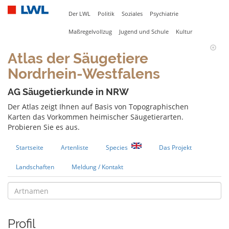
Der LWL
Politik
Soziales
Psychiatrie
Maßregelvollzug
Jugend und Schule
Kultur
Atlas der Säugetiere
Nordrhein-Westfalens
AG Säugetierkunde in NRW
Der Atlas zeigt Ihnen auf Basis von Topographischen
Karten das Vorkommen heimischer Säugetierarten.
Probieren Sie es aus.
Startseite
Artenliste
Species
Das Projekt
Landschaften
Meldung / Kontakt
Profil