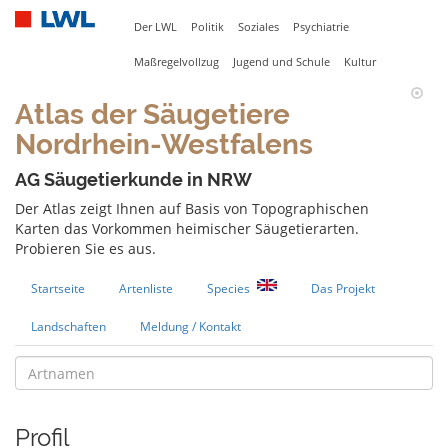
Der LWL
Politik
Soziales
Psychiatrie
Maßregelvollzug
Jugend und Schule
Kultur
Atlas der Säugetiere
Nordrhein-Westfalens
AG Säugetierkunde in NRW
Der Atlas zeigt Ihnen auf Basis von Topographischen
Karten das Vorkommen heimischer Säugetierarten.
Probieren Sie es aus.
Startseite
Artenliste
Species
Das Projekt
Landschaften
Meldung / Kontakt
Profil