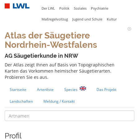
Der LWL
Politik
Soziales
Psychiatrie
Maßregelvollzug
Jugend und Schule
Kultur
Atlas der Säugetiere
Nordrhein-Westfalens
AG Säugetierkunde in NRW
Der Atlas zeigt Ihnen auf Basis von Topographischen
Karten das Vorkommen heimischer Säugetierarten.
Probieren Sie es aus.
Startseite
Artenliste
Species
Das Projekt
Landschaften
Meldung / Kontakt
Profil