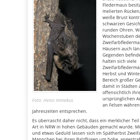
Fledermaus besit
melierten Rücken,
weiße Brust kontr
schwarzen Gesich
runden Ohren. W
Wochenstuben de
Zweifarbfledermau
Häusern auch län
Gegenden befind
halten sich viele
Zweifarbfledermä
Herbst und Winte
Bereich großer 
damit in Städten a
offensichtlich ihr
ursprünglichen 
Foto: Heinz Immekus
an Felsen währen
Jahreszeiten entsprechen.
Es überrascht daher nicht, dass ein merklicher Tei
Art in NRW in hohen Gebäuden gemacht wurde. Mi
und etwas Geduld lassen sich im Spätherbst Zweif
Männchen bei ihren Balzflügen um hohe, angestra