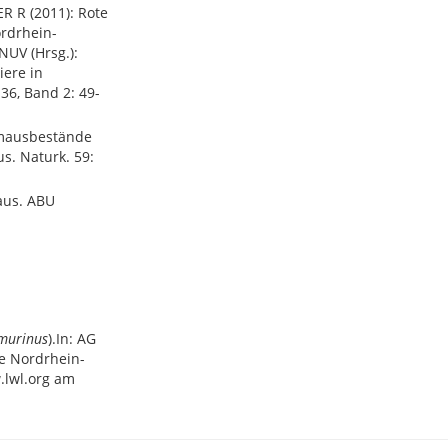
 R (2011): Rote
ordrhein-
NUV (Hrsg.):
iere in
36, Band 2: 49-
rmausbestände
s. Naturk. 59:
aus. ABU
_murinus
).In: AG
e Nordrhein-
.lwl.org am