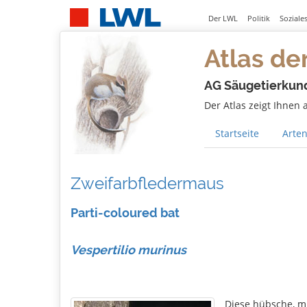
Der LWL
Politik
Soziale
Atlas de
AG Säugetierkun
Der Atlas zeigt Ihnen
Startseite
Arten
Zweifarbfledermaus
Parti-coloured bat
Vespertilio murinus
Diese hübsche, m