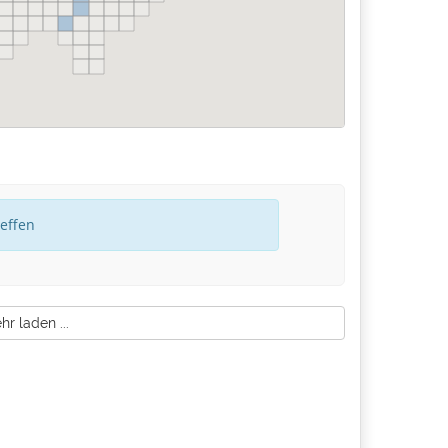
reffen
r laden ...