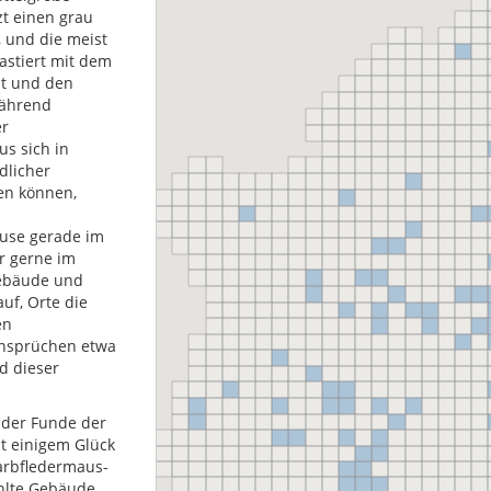
zt einen grau
 und die meist
astiert mit dem
t und den
ährend
r
s sich in
dlicher
en können,
use gerade im
r gerne im
Gebäude und
uf, Orte die
en
Ansprüchen etwa
d dieser
l der Funde der
t einigem Glück
arbfledermaus-
hlte Gebäude,