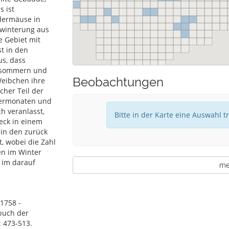
 ist
edermäuse in
rwinterung aus
e Gebiet mit
t in den
us, dass
ersommern und
Beobachtungen
eibchen ihre
cher Teil der
ntermonaten und
ch veranlasst,
Bitte in der Karte eine Auswahl t
eck in einem
in den zurück
, wobei die Zahl
en im Winter
 im darauf
meh
1758 -
dbuch der
: 473-513.