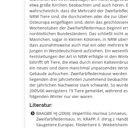
etwa große Kirchen, beobachten und auch hören. Es
wahrscheinlich, dass die Mehrzahl der Zweifarbfl
NRW Tiere sind, die durchziehen oder die zur Übe
Osteuropa eingeflogen sind, denn das geschlossen
Wochenstuben der Zweifarbfledermaus beginnt ers
nordöstlichen Bundesländern. Das schließt nicht a
Männchen, sogar in kleinen Kolonien, in NRW üb
dass ausnahmsweise auch mal ein oder mehrere W
Jungen in Westdeutschland aufziehen. Ein wesentli
Feststellungen der Art in NRW erfolgte in den Wi
betrifft oft Tiere, die etwa durch einen Kälteeinbru
ein neues und dann manchmal unpassendes Verst
Gebäude aufsuchen. Zweifarbfledermäuse werden 
liegenden drei Jahrzehnten zunehmend beobachtet
der jährlichen Nachweise stark schwankt. So wurd
2005/06 wenigstens 19 Tiere gemeldet, während es
folgenden Winter nur vier waren.
Literatur:
BAAGØE HJ (2004):
Vespertilio murinus
Linnaeus, 
Zweifarbfledermaus. In: KRAPP, F. (Hrsg.): Han
Säugetiere Europas. Fledertiere II. Wiebelsheim