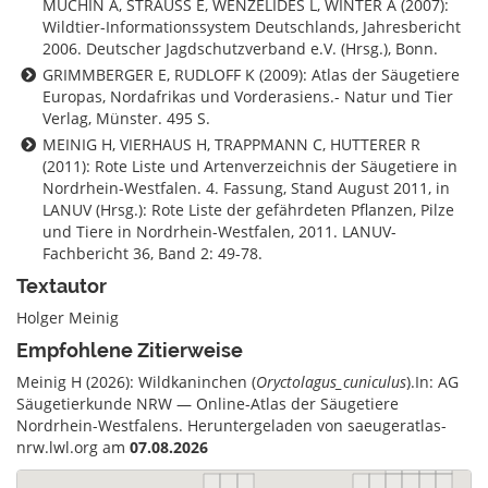
MUCHIN A, STRAUSS E, WENZELIDES L, WINTER A (2007):
Wildtier-Informationssystem Deutschlands, Jahresbericht
2006. Deutscher Jagdschutzverband e.V. (Hrsg.), Bonn.
GRIMMBERGER E, RUDLOFF K (2009): Atlas der Säugetiere
Europas, Nordafrikas und Vorderasiens.- Natur und Tier
Verlag, Münster. 495 S.
MEINIG H, VIERHAUS H, TRAPPMANN C, HUTTERER R
(2011): Rote Liste und Artenverzeichnis der Säugetiere in
Nordrhein-Westfalen. 4. Fassung, Stand August 2011, in
LANUV (Hrsg.): Rote Liste der gefährdeten Pflanzen, Pilze
und Tiere in Nordrhein-Westfalen, 2011. LANUV-
Fachbericht 36, Band 2: 49-78.
Textautor
Holger Meinig
Empfohlene Zitierweise
Meinig H (2026): Wildkaninchen (
Oryctolagus_cuniculus
).In: AG
Säugetierkunde NRW — Online-Atlas der Säugetiere
Nordrhein-Westfalens. Heruntergeladen von saeugeratlas-
nrw.lwl.org am
07.08.2026