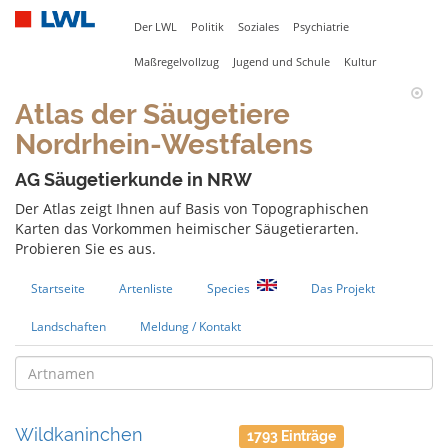
Der LWL
Politik
Soziales
Psychiatrie
Maßregelvollzug
Jugend und Schule
Kultur
Atlas der Säugetiere
Nordrhein-Westfalens
AG Säugetierkunde in NRW
Der Atlas zeigt Ihnen auf Basis von Topographischen
Karten das Vorkommen heimischer Säugetierarten.
Probieren Sie es aus.
Startseite
Artenliste
Species
Das Projekt
Landschaften
Meldung / Kontakt
Wildkaninchen
1793 Einträge