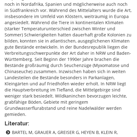
noch in Nordafrika, Spanien und möglicherweise auch noch
in Südfrankreich vor. Während des Mittelalters wurde die Art,
insbesondere im Umfeld von Klöstern, weiträumig in Europa
angesiedelt. Während die Tiere in kontinentalen Klimaten
(starker Temperaturunterschied zwischen Winter und
Sommer) Schwierigkeiten hatten dauerhaft große Kolonien zu
bilden, konnten sie in atlantischen, ausgeglichenen Klimaten
gute Bestände entwickeln. In der Bundesrepublik liegen die
Verbreitungsschwerpunkte der Art daher in NRW und Baden-
Württemberg. Seit Beginn der 1990er Jahre brachen die
Bestände großräumig durch Seuchenzüge (Myxomatose und
Chinaseuche) zusammen. Inzwischen haben sich in weiten
Landesteilen die Bestände besonders in Parkanlagen,
Kleingärten und auf Friedhöfen wieder erholt. In NRW liegt
die Hauptverbreitung im Tiefland, die Mittelgebirge sind
weniger stark besiedelt. Wildkaninchen bevorzugen leichte,
grabfähige Böden, Gebiete mit geringem
Grundwasserflurabstand und reine Nadelwälder werden
gemieden.
Literatur:
BARTEL M, GRAUER A, GREISER G, HEYEN B, KLEIN R,