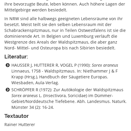
ihre bevorzugte Beute, leben können. Auch höhere Lagen der
Mittelgebirge werden besiedelt.
In NRW sind alle halbwegs geeigneten Lebensräume von ihr
besetzt. Meist teilt sie den selben Lebensraum mit der
Schabrackenspitzmaus, nur in Teilen Ostwestfalens ist sie die
dominierende Art. In Belgien und Luxemburg verläuft die
Westgrenze des Areals der Waldspitzmaus, die aber ganz
Nord- Mittel- und Osteuropa bis nach Sibirien besiedelt.
Literatur:
HAUSSER J, HUTTERER R, VOGEL P (1990):
Sorex araneus
Linnaeus, 1758 - Waldspitzmaus. In: Niethammer J & F
Krapp (Hrsg.), Handbuch der Säugetiere Europas.
Wiesbaden, Aula-Verlag.
SCHRÖPFER R (1972): Zur Autökologie der Waldspitzmaus
Sorex araneus
L. (Insectivora, Soricidae) im Dümmer-
Gebiet/Norddeutsche Tiefebene. Abh. Landesmus. Naturk.
Münster 34 (2): 16-24.
Textautor
Rainer Hutterer