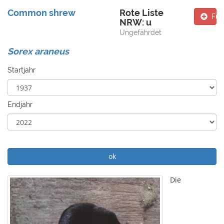
Common shrew
Rote Liste
Fun
NRW: u
Ungefährdet
Sorex araneus
Startjahr
Endjahr
ok
Die