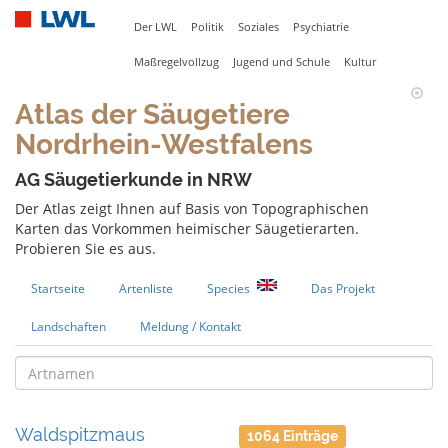
Der LWL
Politik
Soziales
Psychiatrie
Maßregelvollzug
Jugend und Schule
Kultur
Atlas der Säugetiere
Nordrhein-Westfalens
AG Säugetierkunde in NRW
Der Atlas zeigt Ihnen auf Basis von Topographischen
Karten das Vorkommen heimischer Säugetierarten.
Probieren Sie es aus.
Startseite
Artenliste
Species
Das Projekt
Landschaften
Meldung / Kontakt
Waldspitzmaus
1064 Einträge