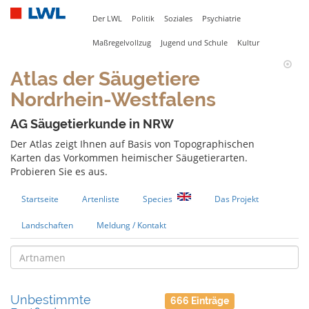
Der LWL
Politik
Soziales
Psychiatrie
Maßregelvollzug
Jugend und Schule
Kultur
Atlas der Säugetiere
Nordrhein-Westfalens
AG Säugetierkunde in NRW
Der Atlas zeigt Ihnen auf Basis von Topographischen
Karten das Vorkommen heimischer Säugetierarten.
Probieren Sie es aus.
Startseite
Artenliste
Species
Das Projekt
Landschaften
Meldung / Kontakt
Unbestimmte
666 Einträge