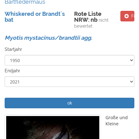
Bartfledermaus
Whiskered or Brandt´s
Rote Liste
Fun
bat
NRW: nb
nicht
bewertet
Myotis mystacinus/brandtii agg.
Startjahr
Endjahr
ok
Große und
Kleine