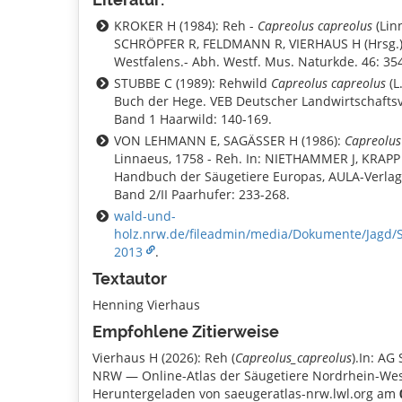
KROKER H (1984): Reh -
Capreolus capreolus
(Linn
SCHRÖPFER R, FELDMANN R, VIERHAUS H (Hrsg.):
Westfalens.- Abh. Westf. Mus. Naturkde. 46: 35
STUBBE C (1989): Rehwild
Capreolus capreolus
(L
Buch der Hege. VEB Deutscher Landwirtschaftsv
Band 1 Haarwild: 140-169.
VON LEHMANN E, SAGÄSSER H (1986):
Capreolus
Linnaeus, 1758 - Reh. In: NIETHAMMER J, KRAPP F
Handbuch der Säugetiere Europas, AULA-Verlag
Band 2/II Paarhufer: 233-268.
wald-und-
holz.nrw.de/fileadmin/media/Dokumente/Jagd/St
2013
.
Textautor
Henning Vierhaus
Empfohlene Zitierweise
Vierhaus H (2026): Reh (
Capreolus_capreolus
).In: AG
NRW — Online-Atlas der Säugetiere Nordrhein-Wes
Heruntergeladen von saeugeratlas-nrw.lwl.org am