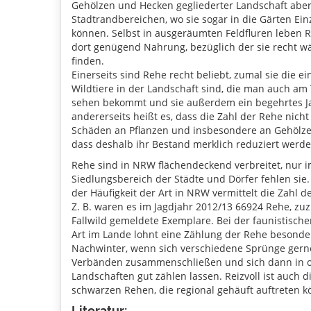
Gehölzen und Hecken gegliederter Landschaft aber
Stadtrandbereichen, wo sie sogar in die Gärten Ein
können. Selbst in ausgeräumten Feldfluren leben R
dort genügend Nahrung, bezüglich der sie recht wä
finden.
Einerseits sind Rehe recht beliebt, zumal sie die e
Wildtiere in der Landschaft sind, die man auch am
sehen bekommt und sie außerdem ein begehrtes Ja
andererseits heißt es, dass die Zahl der Rehe nic
Schäden an Pflanzen und insbesondere an Gehölze
dass deshalb ihr Bestand merklich reduziert werd
Rehe sind in NRW flächendeckend verbreitet, nur i
Siedlungsbereich der Städte und Dörfer fehlen sie.
der Häufigkeit der Art in NRW vermittelt die Zahl d
Z. B. waren es im Jagdjahr 2012/13 66924 Rehe, zuz
Fallwild gemeldete Exemplare. Bei der faunistisch
Art im Lande lohnt eine Zählung der Rehe besonde
Nachwinter, wenn sich verschiedene Sprünge gern
Verbänden zusammenschließen und sich dann in 
Landschaften gut zählen lassen. Reizvoll ist auch d
schwarzen Rehen, die regional gehäuft auftreten k
Literatur: