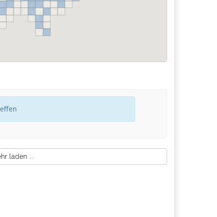
reffen
r laden ...