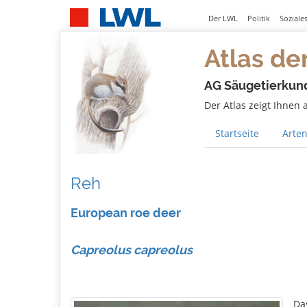
Der LWL
Politik
Soziale
Atlas de
AG Säugetierkun
Der Atlas zeigt Ihnen
Startseite
Arten
Reh
European roe deer
Capreolus capreolus
Das