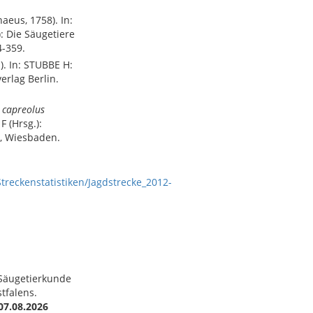
aeus, 1758). In:
 Die Säugetiere
4-359.
.). In: STUBBE H:
erlag Berlin.
 capreolus
 (Hrsg.):
, Wiesbaden.
reckenstatistiken/Jagdstrecke_2012-
 Säugetierkunde
tfalens.
07.08.2026