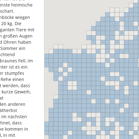
einste heimische
schart.
hböcke wiegen
 20 kg. Die
eganten Tiere mit
n großen Augen
d Ohren haben
 Sommer ein
uchtend
braunes Fell, im
ter ist es ein
er stumpfes
 Rehe einen
zt werden, dass
s kurze Geweih,
at
 den anderen
ätherbst
 im nächsten
chnet, dass
ehe kommen in
 in mit