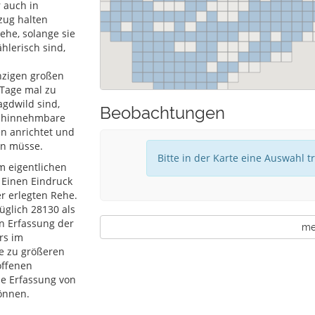
 auch in
zug halten
ehe, solange sie
hlerisch sind,
inzigen großen
 Tage mal zu
gdwild sind,
Beobachtungen
ht hinnehmbare
n anrichtet und
en müsse.
Bitte in der Karte eine Auswahl t
m eigentlichen
 Einen Eindruck
er erlegten Rehe.
üglich 28130 als
en Erfassung der
meh
rs im
e zu größeren
offenen
ie Erfassung von
önnen.