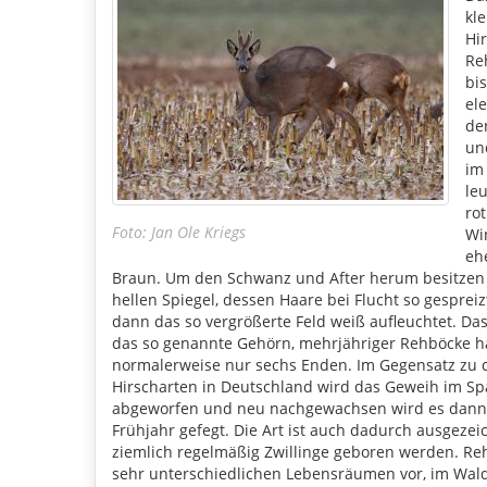
kl
Hir
Re
bis
el
de
un
im
le
rot
Foto: Jan Ole Kriegs
Win
eh
Braun. Um den Schwanz und After herum besitzen
hellen Spiegel, dessen Haare bei Flucht so gesprei
dann das so vergrößerte Feld weiß aufleuchtet. Da
das so genannte Gehörn, mehrjähriger Rehböcke h
normalerweise nur sechs Enden. Im Gegensatz zu
Hirscharten in Deutschland wird das Geweih im Sp
abgeworfen und neu nachgewachsen wird es dann
Frühjahr gefegt. Die Art ist auch dadurch ausgezei
ziemlich regelmäßig Zwillinge geboren werden. R
sehr unterschiedlichen Lebensräumen vor, im Wald,