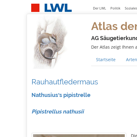
Der LWL
Politik
Soziale
Atlas de
AG Säugetierkun
Der Atlas zeigt Ihnen
Startseite
Arten
Rauhautfledermaus
Nathusius′s pipistrelle
Pipistrellus nathusii
Di