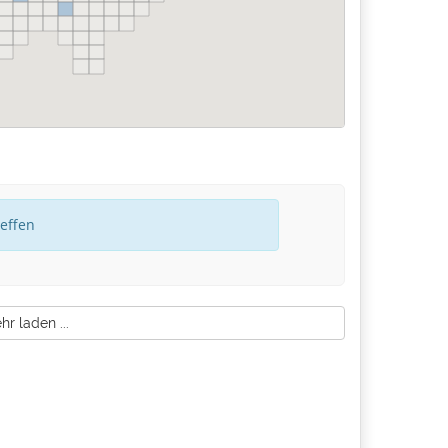
reffen
r laden ...