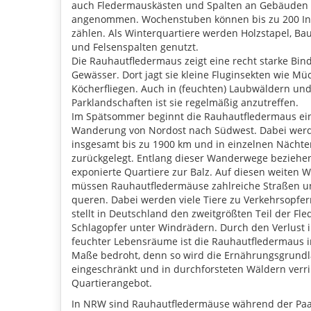
auch Fledermauskästen und Spalten an Gebäuden
angenommen. Wochenstuben können bis zu 200 In
zählen. Als Winterquartiere werden Holzstapel, 
und Felsenspalten genutzt.
Die Rauhautfledermaus zeigt eine recht starke Bin
Gewässer. Dort jagt sie kleine Fluginsekten wie M
Köcherfliegen. Auch in (feuchten) Laubwäldern un
Parklandschaften ist sie regelmäßig anzutreffen.
Im Spätsommer beginnt die Rauhautfledermaus ei
Wanderung von Nordost nach Südwest. Dabei werd
insgesamt bis zu 1900 km und in einzelnen Nächte
zurückgelegt. Entlang dieser Wanderwege bezieh
exponierte Quartiere zur Balz. Auf diesen weiten
müssen Rauhautfledermäuse zahlreiche Straßen 
queren. Dabei werden viele Tiere zu Verkehrsopfer
stellt in Deutschland den zweitgrößten Teil der Fl
Schlagopfer unter Windrädern. Durch den Verlust i
feuchter Lebensräume ist die Rauhautfledermaus
Maße bedroht, denn so wird die Ernährungsgrund
eingeschränkt und in durchforsteten Wäldern verri
Quartierangebot.
In NRW sind Rauhautfledermäuse während der Pa