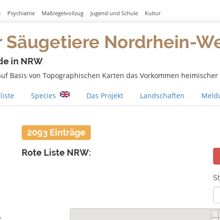
s
Psychiatrie
Maßregelvollzug
Jugend und Schule
Kultur
r Säugetiere Nordrhein-W
de in NRW
 auf Basis von Topographischen Karten das Vorkommen heimischer S
liste
Species
Das Projekt
Landschaften
Meldu
2093 Einträge
Rote Liste NRW:
St
e