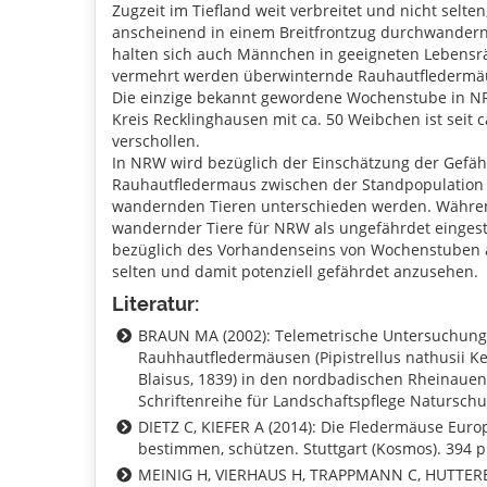
Zugzeit im Tiefland weit verbreitet und nicht selten
anscheinend in einem Breitfrontzug durchwander
halten sich auch Männchen in geeigneten Lebens
vermehrt werden überwinternde Rauhautfledermä
Die einzige bekannt gewordene Wochenstube in 
Kreis Recklinghausen mit ca. 50 Weibchen ist seit c
verschollen.
In NRW wird bezüglich der Einschätzung der Gefä
Rauhautfledermaus zwischen der Standpopulation
wandernden Tieren unterschieden werden. Währen
wandernder Tiere für NRW als ungefährdet eingestuf
bezüglich des Vorhandenseins von Wochenstuben 
selten und damit potenziell gefährdet anzusehen.
Literatur:
BRAUN MA (2002): Telemetrische Untersuchun
Rauhhautfledermäusen (Pipistrellus nathusii Ke
Blaisus, 1839) in den nordbadischen Rheinauen.
Schriftenreihe für Landschaftspflege Naturschut
DIETZ C, KIEFER A (2014): Die Fledermäuse Euro
bestimmen, schützen. Stuttgart (Kosmos). 394 p
MEINIG H, VIERHAUS H, TRAPPMANN C, HUTTERER