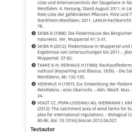
Liste und Artenverzeichnis der Säugetiere in N
Westfalen. 4. Fassung, Stand August 2011, in LA
Rote Liste der gefährdeten Pflanzen, Pilze und T
Nordrhein-Westfalen, 2011. LANUV-Fachbericht 
78.
SKIBA R (1988): Die Fledermäuse des Bergischen
naturwiss. Ver. Wuppertal 41: 5-31.
SKIBA R (2012): Fledermäuse in Wuppertal und
Ergebnisse von Untersuchungen bis 2011. - Jber
Wuppertal: 37-82.
TAAKE K-H, VIERHAUS H (1984): Rauhautflederma
nathusii (Keyserling und Blasius, 1839). - Die S
Westfalens, 46: 132-135.
VIERHAUS H (1997): Zur Entwicklung der Flede
Westfalens - eine Übersicht. - Abh. Westf. Mus. 
24.
VOIGT CC, POPA-LISSEANU AG, NIERMANN I, K
(2012): The catchment area of wind farms for E
plea for international regulations. - Biological 
80-86. doi: 10.1016/j.biocon.2012.04.027.
Textautor