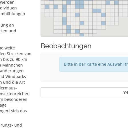
 werden
dividuen
Baumhöhlungen
dung an
ücken und
d
Beobachtungen
ne weite
en Strecken von
n bis zu 90 km
Bitte in der Karte eine Auswahl t
en Männchen
 Wanderungen
und Windparks
n und die Art
edermaus-
meh
nsektenreicher,
 im besonderen
lage
ngert sich das
arungs- und