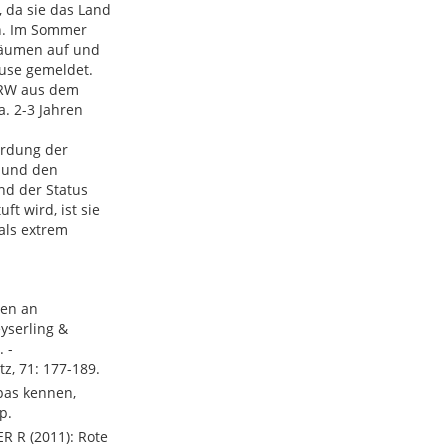
, da sie das Land
n. Im Sommer
räumen auf und
use gemeldet.
NRW aus dem
a. 2-3 Jahren
hrdung der
 und den
d der Status
t wird, ist sie
als extrem
gen an
yserling &
 -
z, 71: 177-189.
pas kennen,
p.
 R (2011): Rote