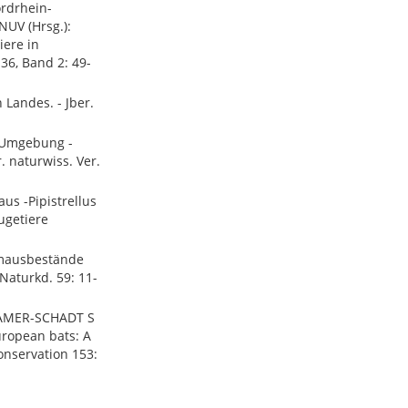
ordrhein-
NUV (Hrsg.):
iere in
36, Band 2: 49-
 Landes. - Jber.
 Umgebung -
. naturwiss. Ver.
us -Pipistrellus
äugetiere
rmausbestände
Naturkd. 59: 11-
RAMER-SCHADT S
uropean bats: A
Conservation 153: