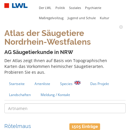
Der LWL
Politik
Soziales
Psychiatrie
Maßregelvollzug
Jugend und Schule
Kultur
Atlas der Säugetiere
Nordrhein-Westfalens
AG Säugetierkunde in NRW
Der Atlas zeigt Ihnen auf Basis von Topographischen
Karten das Vorkommen heimischer Säugetierarten.
Probieren Sie es aus.
Startseite
Artenliste
Species
Das Projekt
Landschaften
Meldung / Kontakt
Rötelmaus
1505 Einträge