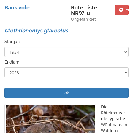
Bank vole
Rote Liste
Fun
NRW: u
Ungefährdet
Clethrionomys glareolus
Startjahr
Endjahr
ok
Die
Rötelmaus ist
die typische
Wühlmaus in
Wäldern,