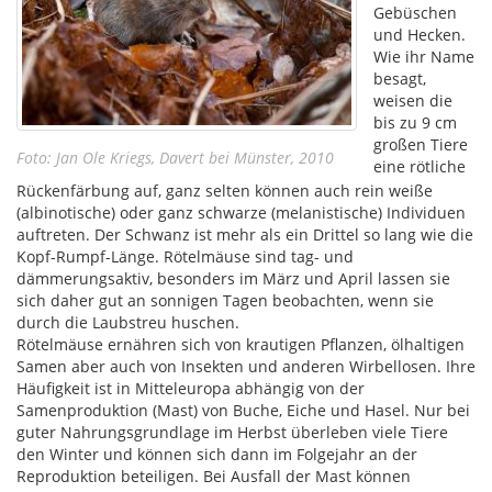
Gebüschen
und Hecken.
Wie ihr Name
besagt,
weisen die
bis zu 9 cm
großen Tiere
Foto: Jan Ole Kriegs, Davert bei Münster, 2010
eine rötliche
Rückenfärbung auf, ganz selten können auch rein weiße
(albinotische) oder ganz schwarze (melanistische) Individuen
auftreten. Der Schwanz ist mehr als ein Drittel so lang wie die
Kopf-Rumpf-Länge. Rötelmäuse sind tag- und
dämmerungsaktiv, besonders im März und April lassen sie
sich daher gut an sonnigen Tagen beobachten, wenn sie
durch die Laubstreu huschen.
Rötelmäuse ernähren sich von krautigen Pflanzen, ölhaltigen
Samen aber auch von Insekten und anderen Wirbellosen. Ihre
Häufigkeit ist in Mitteleuropa abhängig von der
Samenproduktion (Mast) von Buche, Eiche und Hasel. Nur bei
guter Nahrungsgrundlage im Herbst überleben viele Tiere
den Winter und können sich dann im Folgejahr an der
Reproduktion beteiligen. Bei Ausfall der Mast können