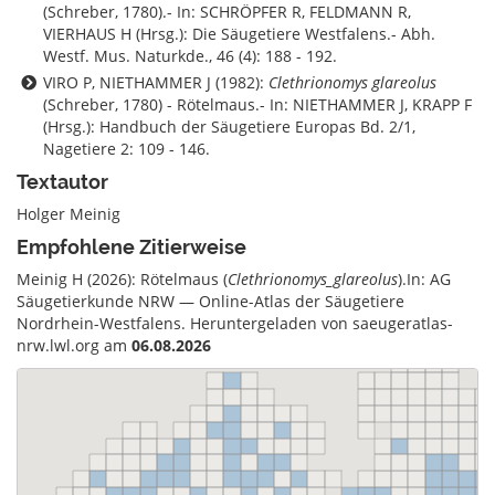
(Schreber, 1780).- In: SCHRÖPFER R, FELDMANN R,
VIERHAUS H (Hrsg.): Die Säugetiere Westfalens.- Abh.
Westf. Mus. Naturkde., 46 (4): 188 - 192.
VIRO P, NIETHAMMER J (1982):
Clethrionomys glareolus
(Schreber, 1780) - Rötelmaus.- In: NIETHAMMER J, KRAPP F
(Hrsg.): Handbuch der Säugetiere Europas Bd. 2/1,
Nagetiere 2: 109 - 146.
Textautor
Holger Meinig
Empfohlene Zitierweise
Meinig H (2026): Rötelmaus (
Clethrionomys_glareolus
).In: AG
Säugetierkunde NRW — Online-Atlas der Säugetiere
Nordrhein-Westfalens. Heruntergeladen von saeugeratlas-
nrw.lwl.org am
06.08.2026