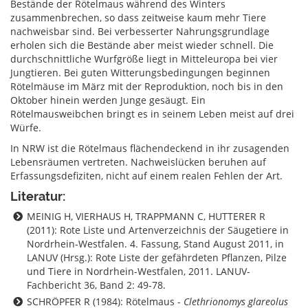
Bestände der Rötelmaus während des Winters
zusammenbrechen, so dass zeitweise kaum mehr Tiere
nachweisbar sind. Bei verbesserter Nahrungsgrundlage
erholen sich die Bestände aber meist wieder schnell. Die
durchschnittliche Wurfgröße liegt in Mitteleuropa bei vier
Jungtieren. Bei guten Witterungsbedingungen beginnen
Rötelmäuse im März mit der Reproduktion, noch bis in den
Oktober hinein werden Junge gesäugt. Ein
Rötelmausweibchen bringt es in seinem Leben meist auf drei
Würfe.
In NRW ist die Rötelmaus flächendeckend in ihr zusagenden
Lebensräumen vertreten. Nachweislücken beruhen auf
Erfassungsdefiziten, nicht auf einem realen Fehlen der Art.
Literatur:
MEINIG H, VIERHAUS H, TRAPPMANN C, HUTTERER R
(2011): Rote Liste und Artenverzeichnis der Säugetiere in
Nordrhein-Westfalen. 4. Fassung, Stand August 2011, in
LANUV (Hrsg.): Rote Liste der gefährdeten Pflanzen, Pilze
und Tiere in Nordrhein-Westfalen, 2011. LANUV-
Fachbericht 36, Band 2: 49-78.
SCHRÖPFER R (1984): Rötelmaus -
Clethrionomys glareolus