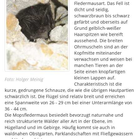
Fledermausart. Das Fell ist
dicht und seidig,
schwarzbraun bis schwarz
gefärbt und oberseits auf
Grund gelblich-weißer
Haarspitzen wie bereift
aussehend. Die breiten
Ohrmuscheln sind an der
Kopfmitte miteinander
verwachsen und weisen bei
manchen Tieren an der
Seite einen knopfartigen
kleinen Lappen auf.
Foto: Holger Meinig
Charakteristisch ist die
kurze, gedrungene Schnauze, die wie die übrigen Hautpartien
schwärzlich ist. Die Flügel sind relativ breit und erreichen
eine Spannweite von 26 - 29 cm bei einer Unterarmlänge von
36 - 44 cm.
Die Mopsfledermaus besiedelt bevorzugt naturnahe und
reich strukturierte Wälder aller Art in der Ebene, im
Hügelland und im Gebirge. Häufig kommt sie auch in
waldnahen Obstgärten, Parklandschaften mit Fließgewässern