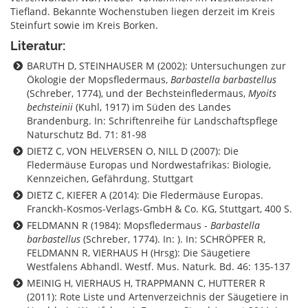
Tiefland. Bekannte Wochenstuben liegen derzeit im Kreis
Steinfurt sowie im Kreis Borken.
Literatur:
BARUTH D, STEINHAUSER M (2002): Untersuchungen zur
Ökologie der Mopsfledermaus,
Barbastella barbastellus
(Schreber, 1774), und der Bechsteinfledermaus,
Myoits
bechsteinii
(Kuhl, 1917) im Süden des Landes
Brandenburg. In: Schriftenreihe für Landschaftspflege
Naturschutz Bd. 71: 81-98
DIETZ C, VON HELVERSEN O, NILL D (2007): Die
Fledermäuse Europas und Nordwestafrikas: Biologie,
Kennzeichen, Gefährdung. Stuttgart
DIETZ C, KIEFER A (2014): Die Fledermäuse Europas.
Franckh-Kosmos-Verlags-GmbH & Co. KG, Stuttgart, 400 S.
FELDMANN R (1984): Mopsfledermaus -
Barbastella
barbastellus
(Schreber, 1774). In: ). In: SCHRÖPFER R,
FELDMANN R, VIERHAUS H (Hrsg): Die Säugetiere
Westfalens Abhandl. Westf. Mus. Naturk. Bd. 46: 135-137
MEINIG H, VIERHAUS H, TRAPPMANN C, HUTTERER R
(2011): Rote Liste und Artenverzeichnis der Säugetiere in