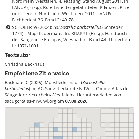
Nordrhein-Westfalen. 4. Fassung, Stand August 2011, in
LANUV (Hrsg.): Rote Liste der gefährdeten Pflanzen, Pilze
und Tiere in Nordrhein-Westfalen, 2011. LANUV-
Fachbericht 36, Band 2: 49-78.
SCHOBER W (2004):
Barbastella barbastellus
(Schreber,
1774) - Mopsfledermaus. In: KRAPP F (Hrsg.): Handbuch
der Säugetiere Europas, Wiesbaden. Band 4/II Fledertiere
II: 1071-1091.
Textautor
Christina Backhaus
Empfohlene Zitierweise
Backhaus C (2026): Mopsfledermaus (
Barbastella
barbastellus
).In: AG Säugetierkunde NRW — Online-Atlas der
Säugetiere Nordrhein-Westfalens. Heruntergeladen von
saeugeratlas-nrw.lwl.org am
07.08.2026