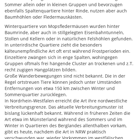
Sommer allein oder in kleinen Gruppen und bevorzugen
ebenfalls Spaltenquartiere hinter Rinde, nutzen aber auch
Baumhöhlen oder Fledermauskästen.
Winterquartiere von Mopsfledermäusen wurden hinter
Baumrinde, aber auch in stillgelegten Eisenbahntunneln,
Stollen und Kellern oder in natürlichen Felshöhlen gefunden.
In unterirdische Quartiere zieht die besonders
kälteunempfindliche Art oft erst während Frostperioden ein.
Einzeltiere zwängen sich in enge Spalten, wohingegen
Gruppen oftmals frei hängende Cluster an trockenen und z.T.
recht zugigen Hangplätzen bilden.
Große Wanderbewegungen sind nicht bekannt. Die in der
Regel ortstreuen Tiere können jedoch unter Umständen
Entfernungen von etwa 150 km zwischen Winter und
Sommerquartier zurücklegen.
In Nordrhein-Westfalen erreicht die Art ihre nordwestliche
Verbreitungsgrenze. Das aktuelle Verbreitungsmuster ist
bislang lückenhaft bekannt. Während in früheren Zeiten die
Art etwa im Münsterland während des Sommers und im
Winter in Quartieren des Berglandes allenthalben vorkam,
gibt es heute, nachdem die Art in NRW praktisch
verschwunden war, wieder Vorkommen im westfälischen