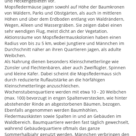
und Heckengebieten vor.
Mopsfledermäuse jagen sowohl auf Höhe der Baumkronen
von Wäldern, Parks und Obstgärten, als auch in mittleren
Höhen und über dem Erdboden entlang von Waldrändern,
Wegen, Alleen und Wassergräben. Sie zeigen dabei einen
sehr wendigen Flug, meist dicht an der Vegetation.
Aktionsräume von Mopsfledermauskolonien haben einen
Radius von bis zu 5 km, wobei Jungtiere und Männchen im
Durchschnitt näher an ihren Quartieren jagen, als adulte
Weibchen.
Als Nahrung dienen besonders Kleinschmetterlinge wie
Zünsler und Flechtenbären, aber auch Zweiflügler, Spinnen
und kleine Käfer. Dabei scheint die Mopsfledermaus sich
durch reduzierte Ruflautstärke an die hörfähigen
Kleinschmetterlinge anzuschleichen.
Wochenstubenquartiere werden mit etwa 10 - 20 Weibchen
(max. 100) bevorzugt in engen Spaltenverstecken, wie hinter
abstehender Rinde an abgestorbenen Bäumen, bezogen.
Ebenfalls angenommen werden Baumhöhlen,
Fledermauskästen sowie Spalten in und an Gebäuden im
Waldbereich. Baumquartiere werden fast täglich gewechselt,
während Gebäudequartiere oftmals das ganze
Sommerhalbjahr genutzt werden. Männchen verbringen den