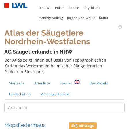
Der LWL
Politik
Soziales
Psychiatrie
Maßregelvollzug
Jugend und Schule
Kultur
Atlas der Säugetiere
Nordrhein-Westfalens
AG Säugetierkunde in NRW
Der Atlas zeigt Ihnen auf Basis von Topographischen
Karten das Vorkommen heimischer Säugetierarten.
Probieren Sie es aus.
Startseite
Artenliste
Species
Das Projekt
Landschaften
Meldung / Kontakt
Mopsfledermaus
185 Einträge