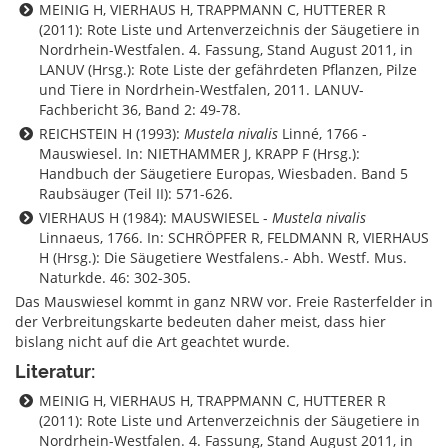
MEINIG H, VIERHAUS H, TRAPPMANN C, HUTTERER R
(2011): Rote Liste und Artenverzeichnis der Säugetiere in
Nordrhein-Westfalen. 4. Fassung, Stand August 2011, in
LANUV (Hrsg.): Rote Liste der gefährdeten Pflanzen, Pilze
und Tiere in Nordrhein-Westfalen, 2011. LANUV-
Fachbericht 36, Band 2: 49-78.
REICHSTEIN H (1993):
Mustela nivalis
Linné, 1766 -
Mauswiesel. In: NIETHAMMER J, KRAPP F (Hrsg.):
Handbuch der Säugetiere Europas, Wiesbaden. Band 5
Raubsäuger (Teil II): 571-626.
VIERHAUS H (1984): MAUSWIESEL -
Mustela nivalis
Linnaeus, 1766. In: SCHRÖPFER R, FELDMANN R, VIERHAUS
H (Hrsg.): Die Säugetiere Westfalens.- Abh. Westf. Mus.
Naturkde. 46: 302-305.
Das Mauswiesel kommt in ganz NRW vor. Freie Rasterfelder in
der Verbreitungskarte bedeuten daher meist, dass hier
bislang nicht auf die Art geachtet wurde.
Literatur:
MEINIG H, VIERHAUS H, TRAPPMANN C, HUTTERER R
(2011): Rote Liste und Artenverzeichnis der Säugetiere in
Nordrhein-Westfalen. 4. Fassung, Stand August 2011, in