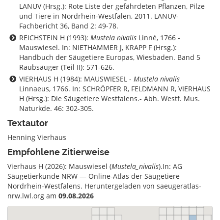
LANUV (Hrsg.): Rote Liste der gefährdeten Pflanzen, Pilze
und Tiere in Nordrhein-Westfalen, 2011. LANUV-
Fachbericht 36, Band 2: 49-78.
REICHSTEIN H (1993):
Mustela nivalis
Linné, 1766 -
Mauswiesel. In: NIETHAMMER J, KRAPP F (Hrsg.):
Handbuch der Säugetiere Europas, Wiesbaden. Band 5
Raubsäuger (Teil II): 571-626.
VIERHAUS H (1984): MAUSWIESEL -
Mustela nivalis
Linnaeus, 1766. In: SCHRÖPFER R, FELDMANN R, VIERHAUS
H (Hrsg.): Die Säugetiere Westfalens.- Abh. Westf. Mus.
Naturkde. 46: 302-305.
Textautor
Henning Vierhaus
Empfohlene Zitierweise
Vierhaus H (2026): Mauswiesel (
Mustela_nivalis
).In: AG
Säugetierkunde NRW — Online-Atlas der Säugetiere
Nordrhein-Westfalens. Heruntergeladen von saeugeratlas-
nrw.lwl.org am
09.08.2026