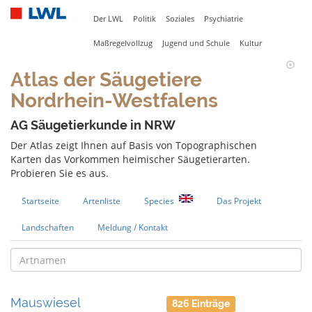
Der LWL
Politik
Soziales
Psychiatrie
Maßregelvollzug
Jugend und Schule
Kultur
Atlas der Säugetiere
Nordrhein-Westfalens
AG Säugetierkunde in NRW
Der Atlas zeigt Ihnen auf Basis von Topographischen
Karten das Vorkommen heimischer Säugetierarten.
Probieren Sie es aus.
Startseite
Artenliste
Species
Das Projekt
Landschaften
Meldung / Kontakt
Mauswiesel
826 Einträge