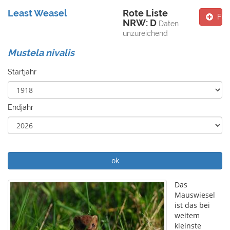
Least Weasel
Rote Liste
Fun
NRW: D
Daten
unzureichend
Mustela nivalis
Startjahr
Endjahr
ok
Das
Mauswiesel
ist das bei
weitem
kleinste