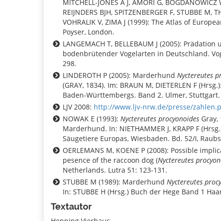
MITCHELL-JONES A J, AMORI G, BOGDANOWICZ 
REIJNDERS BJH, SPITZENBERGER F, STUBBE M, T
VOHRALIK V, ZIMA J (1999): The Atlas of Europ
Poyser, London.
LANGEMACH T, BELLEBAUM J (2005): Prädation 
bodenbrütender Vogelarten in Deutschland. Vog
298.
LINDEROTH P (2005): Marderhund
Nyctereutes p
(GRAY, 1834). Im: BRAUN M, DIETERLEN F (Hrsg.)
Baden-Württembergs. Band 2. Ulmer, Stuttgart.
LJV 2008:
http://www.ljv-nrw.de/presse/zahlen.
NOWAK E (1993):
Nyctereutes procyonoides
Gray, 
Marderhund. In: NIETHAMMER J, KRAPP F (Hrsg.
Säugetiere Europas, Wiesbaden. Bd. 52/I, Raubs
OERLEMANS M, KOENE P (2008): Possible implica
pesence of the raccoon dog (
Nyctereutes procyon
Netherlands. Lutra 51: 123-131.
STUBBE M (1989): Marderhund
Nyctereutes proc
In: STUBBE H (Hrsg.) Buch der Hege Band 1 Haar
Textautor
Henning Vierhaus