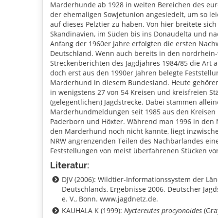
Marderhunde ab 1928 in weiten Bereichen des eur
der ehemaligen Sowjetunion angesiedelt, um so lei
auf dieses Pelztier zu haben. Von hier breitete sich
Skandinavien, im Süden bis ins Donaudelta und na
Anfang der 1960er Jahre erfolgten die ersten Nach
Deutschland. Wenn auch bereits in den nordrhein-
Streckenberichten des Jagdjahres 1984/85 die Art au
doch erst aus den 1990er Jahren belegte Feststell
Marderhund in diesem Bundesland. Heute gehör
in wenigstens 27 von 54 Kreisen und kreisfreien St
(gelegentlichen) Jagdstrecke. Dabei stammen allei
Marderhundmeldungen seit 1985 aus den Kreisen 
Paderborn und Höxter. Während man 1996 in den 
den Marderhund noch nicht kannte, liegt inzwisch
NRW angrenzenden Teilen des Nachbarlandes eine
Feststellungen von meist überfahrenen Stücken vor
Literatur:
DJV (2006): Wildtier-Informationssystem der Lä
Deutschlands, Ergebnisse 2006. Deutscher Jag
e. V., Bonn. www.jagdnetz.de.
KAUHALA K (1999):
Nyctereutes procyonoides
(Gray