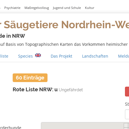
s
Psychiatrie
Maßregelvollzug
Jugend und Schule
Kultur
r Säugetiere Nordrhein-W
de in NRW
 auf Basis von Topographischen Karten das Vorkommen heimischer S
liste
Species
Das Projekt
Landschaften
Meldu
60 Einträge
Rote Liste NRW: u
Ungefährdet
St
rderhunde