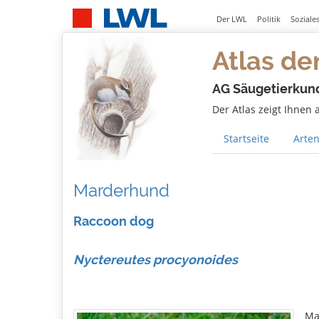
Der LWL
Politik
Soziale
Atlas de
AG Säugetierkun
Der Atlas zeigt Ihnen
Startseite
Arten
Marderhund
Raccoon dog
Nyctereutes procyonoides
Ma