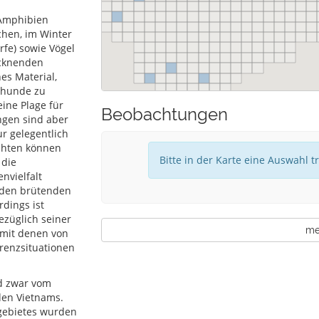
 Amphibien
hen, im Winter
fe) sowie Vögel
ocknenden
es Material,
rhunde zu
ine Plage für
Beobachtungen
ngen sind aber
ur gelegentlich
ichten können
Bitte in der Karte eine Auswahl t
 die
nvielfalt
oden brütenden
dings ist
züglich seiner
meh
 mit denen von
renzsituationen
nd zwar vom
den Vietnams.
sgebietes wurden