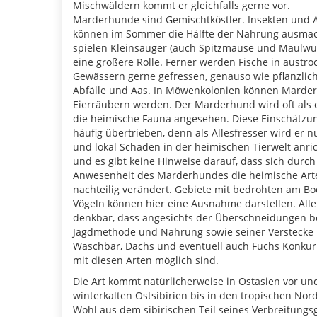
Mischwäldern kommt er gleichfalls gerne vor.
Marderhunde sind Gemischtköstler. Insekten und
können im Sommer die Hälfte der Nahrung ausmac
spielen Kleinsäuger (auch Spitzmäuse und Maulwür
eine größere Rolle. Ferner werden Fische in austr
Gewässern gerne gefressen, genauso wie pflanzlich
Abfälle und Aas. In Möwenkolonien können Marde
Eierräubern werden. Der Marderhund wird oft als e
die heimische Fauna angesehen. Diese Einschätzu
häufig übertrieben, denn als Allesfresser wird er n
und lokal Schäden in der heimischen Tierwelt anr
und es gibt keine Hinweise darauf, dass sich durch
Anwesenheit des Marderhundes die heimische Arte
nachteilig verändert. Gebiete mit bedrohten am B
Vögeln können hier eine Ausnahme darstellen. Aller
denkbar, dass angesichts der Überschneidungen be
Jagdmethode und Nahrung sowie seiner Verstecke
Waschbär, Dachs und eventuell auch Fuchs Konkur
mit diesen Arten möglich sind.
Die Art kommt natürlicherweise in Ostasien vor u
winterkalten Ostsibirien bis in den tropischen Nor
Wohl aus dem sibirischen Teil seines Verbreitung