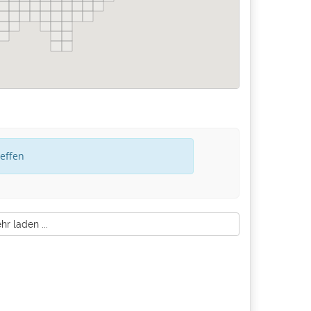
reffen
r laden ...