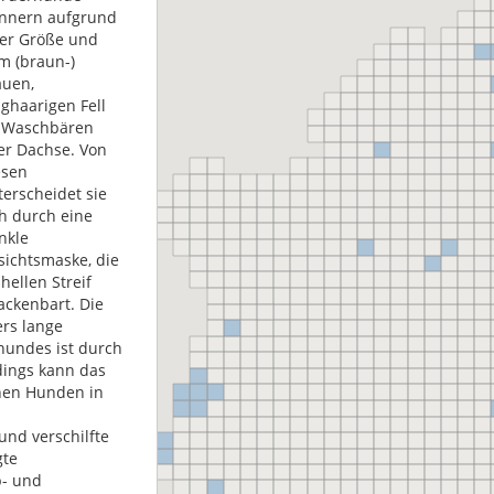
innern aufgrund
rer Größe und
m (braun-)
auen,
nghaarigen Fell
 Waschbären
er Dachse. Von
esen
terscheidet sie
ch durch eine
nkle
sichtsmaske, die
ellen Streif
ackenbart. Die
ers lange
rhundes ist durch
dings kann das
inen Hunden in
nd verschilfte
gte
b- und