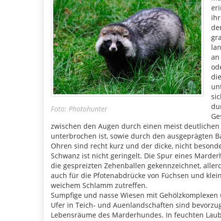
er
ih
de
gr
la
an
od
di
un
si
du
Foto: Photohunter
Ge
zwischen den Augen durch einen meist deutlichen h
unterbrochen ist, sowie durch den ausgeprägten B
Ohren sind recht kurz und der dicke, nicht besond
Schwanz ist nicht geringelt. Die Spur eines Marde
die gespreizten Zehenballen gekennzeichnet, aller
auch für die Pfotenabdrücke von Füchsen und kle
weichem Schlamm zutreffen.
Sumpfige und nasse Wiesen mit Gehölzkomplexen u
Ufer in Teich- und Auenlandschaften sind bevorzu
Lebensräume des Marderhundes. In feuchten Lau