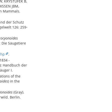
W, KRYSTUFEK B,
HISSEN JBM,
ean Mammals.
und der Schutz
elwelt 126: 259-
rocyonoides
: Die Säugetiere
php
.
1834 -
): Handbuch der
äuger I.
tions of the
oides
) in the
yonoides
(Gray).
wild. Berlin.