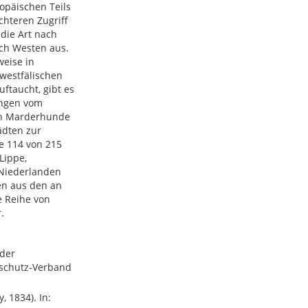
opäischen Teils
chteren Zugriff
 die Art nach
ch Westen aus.
weise in
westfälischen
ftaucht, gibt es
ungen vom
en Marderhunde
ädten zur
ne 114 von 215
Lippe,
Niederlanden
en aus den an
 Reihe von
.
nder
dschutz-Verband
, 1834). In: