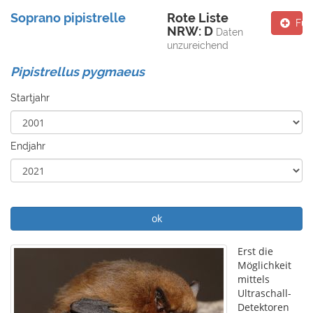
Soprano pipistrelle
Rote Liste
Fun
NRW: D
Daten
unzureichend
Pipistrellus pygmaeus
Startjahr
Endjahr
ok
Erst die
Möglichkeit
mittels
Ultraschall-
Detektoren