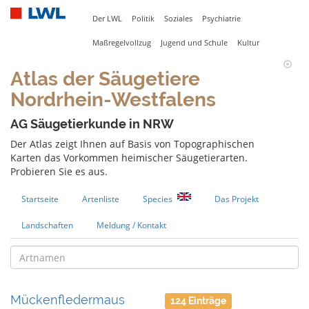
Der LWL
Politik
Soziales
Psychiatrie
Maßregelvollzug
Jugend und Schule
Kultur
Atlas der Säugetiere
Nordrhein-Westfalens
AG Säugetierkunde in NRW
Der Atlas zeigt Ihnen auf Basis von Topographischen
Karten das Vorkommen heimischer Säugetierarten.
Probieren Sie es aus.
Startseite
Artenliste
Species
Das Projekt
Landschaften
Meldung / Kontakt
Mückenfledermaus
124 Einträge