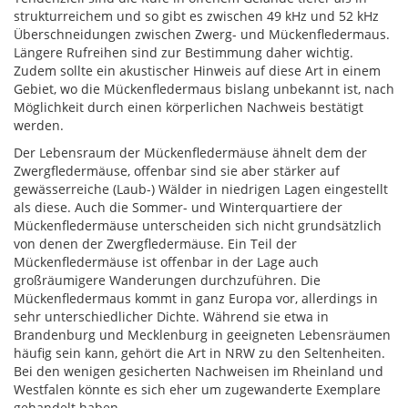
strukturreichem und so gibt es zwischen 49 kHz und 52 kHz
Überschneidungen zwischen Zwerg- und Mückenfledermaus.
Längere Rufreihen sind zur Bestimmung daher wichtig.
Zudem sollte ein akustischer Hinweis auf diese Art in einem
Gebiet, wo die Mückenfledermaus bislang unbekannt ist, nach
Möglichkeit durch einen körperlichen Nachweis bestätigt
werden.
Der Lebensraum der Mückenfledermäuse ähnelt dem der
Zwergfledermäuse, offenbar sind sie aber stärker auf
gewässerreiche (Laub-) Wälder in niedrigen Lagen eingestellt
als diese. Auch die Sommer- und Winterquartiere der
Mückenfledermäuse unterscheiden sich nicht grundsätzlich
von denen der Zwergfledermäuse. Ein Teil der
Mückenfledermäuse ist offenbar in der Lage auch
großräumigere Wanderungen durchzuführen. Die
Mückenfledermaus kommt in ganz Europa vor, allerdings in
sehr unterschiedlicher Dichte. Während sie etwa in
Brandenburg und Mecklenburg in geeigneten Lebensräumen
häufig sein kann, gehört die Art in NRW zu den Seltenheiten.
Bei den wenigen gesicherten Nachweisen im Rheinland und
Westfalen könnte es sich eher um zugewanderte Exemplare
gehandelt haben.