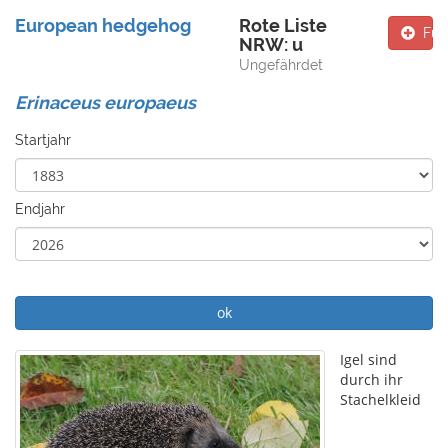
European hedgehog
Rote Liste
Fun
NRW: u
Ungefährdet
Erinaceus europaeus
Startjahr
Endjahr
ok
Igel sind
durch ihr
Stachelkleid