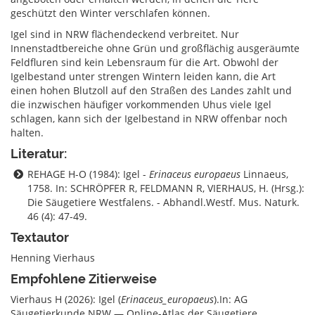
geschützt den Winter verschlafen können.
Igel sind in NRW flächendeckend verbreitet. Nur
Innenstadtbereiche ohne Grün und großflächig ausgeräumte
Feldfluren sind kein Lebensraum für die Art. Obwohl der
Igelbestand unter strengen Wintern leiden kann, die Art
einen hohen Blutzoll auf den Straßen des Landes zahlt und
die inzwischen häufiger vorkommenden Uhus viele Igel
schlagen, kann sich der Igelbestand in NRW offenbar noch
halten.
Literatur:
REHAGE H-O (1984): Igel -
Erinaceus europaeus
Linnaeus,
1758. In: SCHRÖPFER R, FELDMANN R, VIERHAUS, H. (Hrsg.):
Die Säugetiere Westfalens. - Abhandl.Westf. Mus. Naturk.
46 (4): 47-49.
Textautor
Henning Vierhaus
Empfohlene Zitierweise
Vierhaus H (2026): Igel (
Erinaceus_europaeus
).In: AG
Säugetierkunde NRW — Online-Atlas der Säugetiere