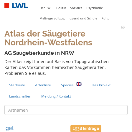
Der LWL
Politik
Soziales
Psychiatrie
Maßregelvollzug
Jugend und Schule
Kultur
Atlas der Säugetiere
Nordrhein-Westfalens
AG Säugetierkunde in NRW
Der Atlas zeigt Ihnen auf Basis von Topographischen
Karten das Vorkommen heimischer Säugetierarten.
Probieren Sie es aus.
Startseite
Artenliste
Species
Das Projekt
Landschaften
Meldung / Kontakt
Igel
1938 Einträge