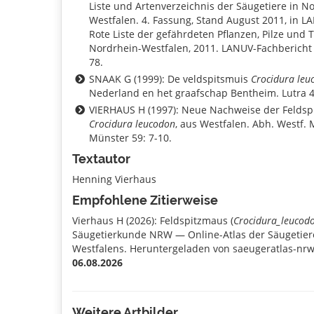
Liste und Artenverzeichnis der Säugetiere in N
Westfalen. 4. Fassung, Stand August 2011, in LA
Rote Liste der gefährdeten Pflanzen, Pilze und T
Nordrhein-Westfalen, 2011. LANUV-Fachbericht 
78.
SNAAK G (1999): De veldspitsmuis
Crocidura leu
Nederland en het graafschap Bentheim. Lutra 4
VIERHAUS H (1997): Neue Nachweise der Feldsp
Crocidura leucodon
, aus Westfalen. Abh. Westf. 
Münster 59: 7-10.
Textautor
Henning Vierhaus
Empfohlene Zitierweise
Vierhaus H (2026): Feldspitzmaus (
Crocidura_leucod
Säugetierkunde NRW — Online-Atlas der Säugetier
Westfalens. Heruntergeladen von saeugeratlas-nrw
06.08.2026
Weitere Artbilder