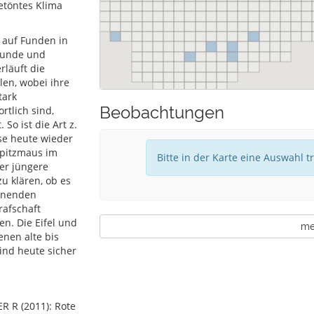
etöntes Klima
 auf Funden in
tfunde und
rläuft die
len, wobei ihre
tark
Beobachtungen
tlich sind,
So ist die Art z.
se heute wieder
spitzmaus im
Bitte in der Karte eine Auswahl t
er jüngere
u klären, ob es
einenden
afschaft
n. Die Eifel und
meh
nen alte bis
ind heute sicher
 R (2011): Rote