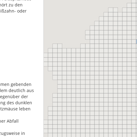
hört zu den
ißzahn- oder
 Namen gebenden
dem deutlich aus
gegenüber der
ung des dunklen
pitzmäuse leben
er Abfall
rzugsweise in