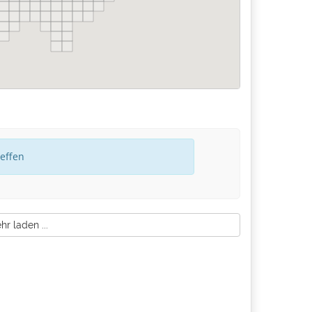
reffen
r laden ...