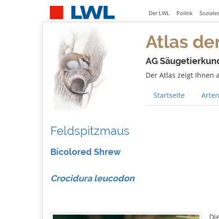
Der LWL
Politik
Soziale
Atlas de
AG Säugetierkun
Der Atlas zeigt Ihnen
Startseite
Arten
Feldspitzmaus
Bicolored Shrew
Crocidura leucodon
Di