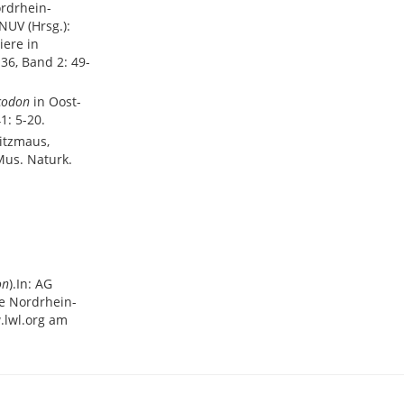
ordrhein-
NUV (Hrsg.):
iere in
36, Band 2: 49-
codon
in Oost-
1: 5-20.
itzmaus,
Mus. Naturk.
on
).In: AG
e Nordrhein-
.lwl.org am