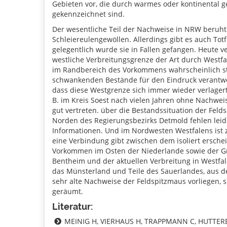
Gebieten vor, die durch warmes oder kontinental g
gekennzeichnet sind.
Der wesentliche Teil der Nachweise in NRW beruht
Schleiereulengewöllen. Allerdings gibt es auch To
gelegentlich wurde sie in Fallen gefangen. Heute ve
westliche Verbreitungsgrenze der Art durch Westfa
im Randbereich des Vorkommens wahrscheinlich s
schwankenden Bestände für den Eindruck verantwor
dass diese Westgrenze sich immer wieder verlagert. 
B. im Kreis Soest nach vielen Jahren ohne Nachwei
gut vertreten. über die Bestandssituation der Feld
Norden des Regierungsbezirks Detmold fehlen leid
Informationen. Und im Nordwesten Westfalens ist z
eine Verbindung gibt zwischen dem isoliert ersch
Vorkommen im Osten der Niederlande sowie der Gr
Bentheim und der aktuellen Verbreitung in Westfale
das Münsterland und Teile des Sauerlandes, aus de
sehr alte Nachweise der Feldspitzmaus vorliegen, s
geräumt.
Literatur:
MEINIG H, VIERHAUS H, TRAPPMANN C, HUTTERER