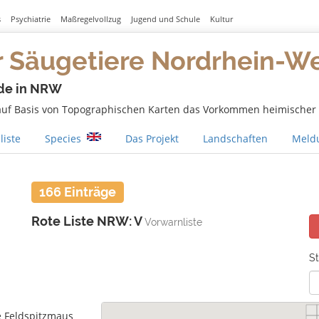
s
Psychiatrie
Maßregelvollzug
Jugend und Schule
Kultur
r Säugetiere Nordrhein-W
de in NRW
 auf Basis von Topographischen Karten das Vorkommen heimischer S
liste
Species
Das Projekt
Landschaften
Meldu
166 Einträge
Rote Liste NRW: V
Vorwarnliste
St
e Feldspitzmaus