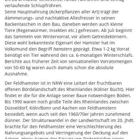
verlaufende Schlupfröhren.
Seine Hauptnahrung (Ackerpflanzen aller Art) trägt der
dämmerungs- und nachtaktive Allesfresser in seinen
Backentaschen in den Bau, daneben werden auch kleine
Tiere (Regenwürmer, Insekten etc.) gefressen. Ab Juli beginnt
das Sammeln von Wintervorrat, vor allem Getreidekörnern.
Diese wohl bekannteste Eigenart der Hamster hat im
Volksmund den Begriff
hamstern
geprägt. Etwa 1-2 kg Vorrat
benötigt ein Tier während des ca. 6-monatigen Winterschlafs.
Berichte aus früherer Zeit von sensationellen Vorratsmengen
von 50-60 kg waren auch damals schon die absolute
Ausnahme.
Der Feldhamster ist in NRW eine Leitart der fruchtbaren
offenen Bördelandschaft des Rheinlandes (Kölner Bucht). Hier
findet er die für die Anlage seiner Baue notwendigen Böden.
Bis 1990 waren noch große Teile des Rheinlandes zwischen
Düsseldorf, Köln/Bonn und Aachen von Feldhamstern
besiedelt, wenn auch seit den 1960/70er Jahren zunehmend
dünner. Der Strukturwandel in der Landwirtschaft im 20. Jhdt.
brachte für den Feldhamster eine Verschlechterung des
Nahrungsangebots und Verringerung der Deckung auf den
Äckern. Hinzu kamen der Einsatz von Rodentiziden sowie