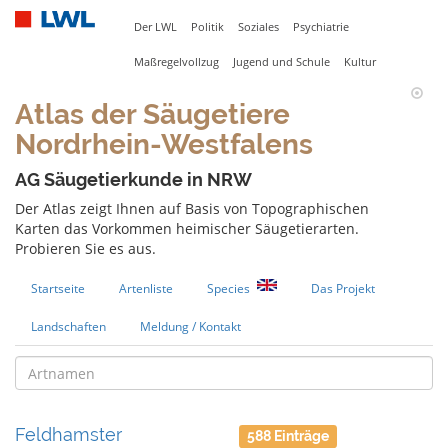
Der LWL
Politik
Soziales
Psychiatrie
Maßregelvollzug
Jugend und Schule
Kultur
Atlas der Säugetiere
Nordrhein-Westfalens
AG Säugetierkunde in NRW
Der Atlas zeigt Ihnen auf Basis von Topographischen
Karten das Vorkommen heimischer Säugetierarten.
Probieren Sie es aus.
Startseite
Artenliste
Species
Das Projekt
Landschaften
Meldung / Kontakt
Feldhamster
588 Einträge