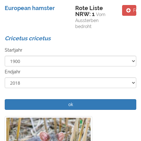
European hamster
Rote Liste
Fun
NRW: 1
Vom
Aussterben
bedroht
Cricetus cricetus
Startjahr
Endjahr
ok