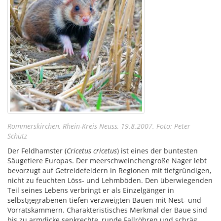
Rommerskirchen, Rhein-Kreis Neuss, 19.8.2007. Foto: Peter
Schütz
Der Feldhamster (
Cricetus cricetus
) ist eines der buntesten
Säugetiere Europas. Der meerschweinchengroße Nager lebt
bevorzugt auf Getreidefeldern in Regionen mit tiefgründigen,
nicht zu feuchten Löss- und Lehmböden. Den überwiegenden
Teil seines Lebens verbringt er als Einzelgänger in
selbstgegrabenen tiefen verzweigten Bauen mit Nest- und
Vorratskammern. Charakteristisches Merkmal der Baue sind
bis zu armdicke senkrechte, runde Fallröhren und schräg