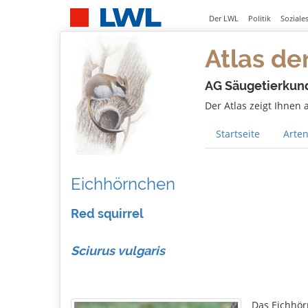
Der LWL
Politik
Soziale
Atlas de
AG Säugetierkun
Der Atlas zeigt Ihnen
Startseite
Arten
Eichhörnchen
Red squirrel
Sciurus vulgaris
Das Eichhör