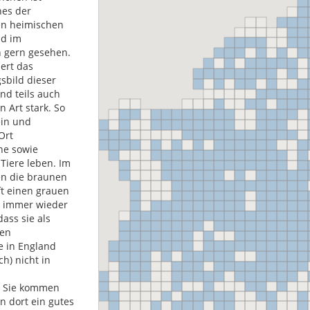
ines der
en heimischen
nd im
 gern gesehen.
iert das
sbild dieser
nd teils auch
n Art stark. So
ein und
Ort
ne sowie
Tiere leben. Im
en die braunen
t einen grauen
s immer wieder
dass sie als
en
e in England
ch) nicht in
. Sie kommen
n dort ein gutes