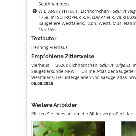
Southhampton.
WILTAFSKY H (1984): Eichhörnchen -
Sciurus vulg
1758. In: SCHRÖPFER R, FELDMANN R, VIERHAUS 
Säugetiere Westfalens.- Abh. Westf. Mus. Natur
155-159.
Textautor
Henning Vierhaus
Empfohlene Zitierweise
Vierhaus H (2026): Eichhörnchen (
Sciurus_vulgaris
).I
Säugetierkunde NRW — Online-Atlas der Säugetier
Westfalens. Heruntergeladen von saeugeratlas-nrw
06.08.2026
Weitere Artbilder
Klicken Sie eines an, um die Bilder vergrößert darzu