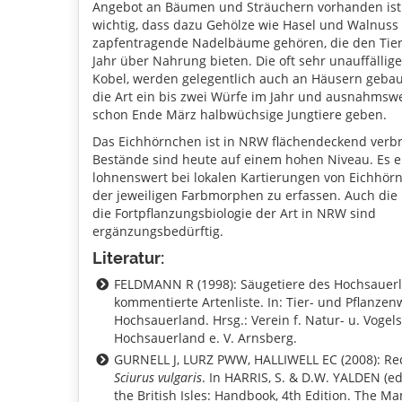
Angebot an Bäumen und Sträuchern vorhanden ist.
wichtig, dass dazu Gehölze wie Hasel und Walnuss
zapfentragende Nadelbäume gehören, die den Tie
Jahr über Nahrung bieten. Die oft sehr unauffällige
Kobel, werden gelegentlich auch an Häusern gebaut
die Art ein bis zwei Würfe im Jahr und ausnahmsw
schon Ende März halbwüchsige Jungtiere geben.
Das Eichhörnchen ist in NRW flächendeckend verbre
Bestände sind heute auf einem hohen Niveau. Es e
lohnenswert bei lokalen Kartierungen von Eichhör
der jeweiligen Farbmorphen zu erfassen. Auch die
die Fortpflanzungsbiologie der Art in NRW sind
ergänzungsbedürftig.
Literatur:
FELDMANN R (1998): Säugetiere des Hochsauerl
kommentierte Artenliste. In: Tier- und Pflanzen
Hochsauerland. Hrsg.: Verein f. Natur- u. Vogel
Hochsauerland e. V. Arnsberg.
GURNELL J, LURZ PWW, HALLIWELL EC (2008): Red
Sciurus vulgaris
. In HARRIS, S. & D.W. YALDEN (e
the British Isles: Handbook, 4th Edition. The M