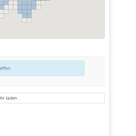
reffen
r laden ...