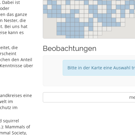
 Dabei ist
 oder
ren das ganze
n Nester, die
. Bei uns hat
eise kann es
Beobachtungen
itet, die
rscheint
nchen den Anteil
 Kenntnisse über
Bitte in der Karte eine Auswahl t
andkreises eine
meh
welt im
schutz im
 squirrel
d.): Mammals of
ammal Society,