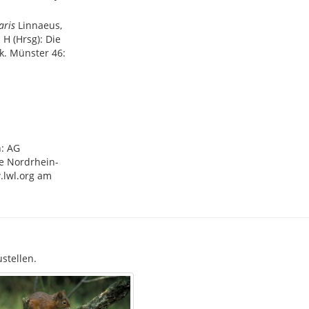
aris
Linnaeus,
H (Hrsg): Die
k. Münster 46:
n: AG
e Nordrhein-
.lwl.org am
stellen.