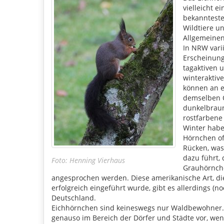
vielleicht e
bekanntest
Wildtiere u
Allgemeinen
In NRW vari
Erscheinung
tagaktiven u
winteraktive
können an 
demselben 
dunkelbrau
rostfarbene 
Winter hab
Hörnchen of
Rücken, wa
dazu führt, 
Foto: Henning Vierhaus
Grauhörnch
angesprochen werden. Diese amerikanische Art, di
erfolgreich eingeführt wurde, gibt es allerdings (no
Deutschland.
Eichhörnchen sind keineswegs nur Waldbewohner
genauso im Bereich der Dörfer und Städte vor, wen