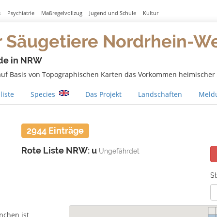
s
Psychiatrie
Maßregelvollzug
Jugend und Schule
Kultur
r Säugetiere Nordrhein-W
de in NRW
 auf Basis von Topographischen Karten das Vorkommen heimischer S
liste
Species
Das Projekt
Landschaften
Meldu
2944 Einträge
Rote Liste NRW: u
Ungefährdet
St
nchen ist