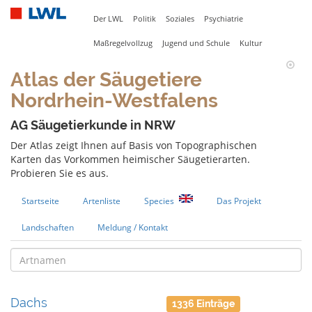
Der LWL
Politik
Soziales
Psychiatrie
Maßregelvollzug
Jugend und Schule
Kultur
Atlas der Säugetiere
Nordrhein-Westfalens
AG Säugetierkunde in NRW
Der Atlas zeigt Ihnen auf Basis von Topographischen
Karten das Vorkommen heimischer Säugetierarten.
Probieren Sie es aus.
Startseite
Artenliste
Species
Das Projekt
Landschaften
Meldung / Kontakt
Dachs
1336 Einträge