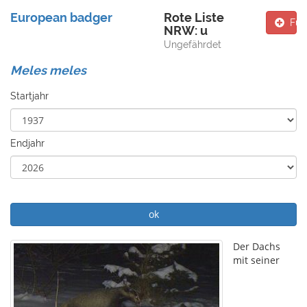
European badger
Rote Liste
Fun
NRW: u
Ungefährdet
Meles meles
Startjahr
Endjahr
ok
Der Dachs
mit seiner