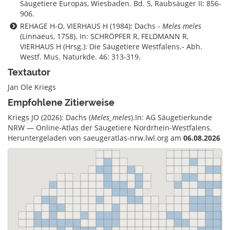
Säugetiere Europas, Wiesbaden. Bd. 5, Raubsäuger II: 856-
906.
REHAGE H-O, VIERHAUS H (1984): Dachs -
Meles meles
(Linnaeus, 1758). In: SCHRÖPFER R, FELDMANN R,
VIERHAUS H (Hrsg.): Die Säugetiere Westfalens.- Abh.
Westf. Mus. Naturkde. 46: 313-319.
Textautor
Jan Ole Kriegs
Empfohlene Zitierweise
Kriegs JO (2026): Dachs (
Meles_meles
).In: AG Säugetierkunde
NRW — Online-Atlas der Säugetiere Nordrhein-Westfalens.
Heruntergeladen von saeugeratlas-nrw.lwl.org am
06.08.2026