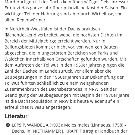
Marderartigen ist der Dachs kein übermäßiger Fleischfresser.
Er nutzt das ganze Jahr über pflanzliche Kost der Saison. Ein
wichtiger Teil der Nahrung sind aber auch Wirbellose, vor
allem Regenwürmer.
In Nordrhein-Westfalen ist der Dachs praktisch
flächendeckend verbreitet, wobei die höchsten Dichten im
Bereich der Mittelgebirge erreicht werden. Nur in
Ballungsbieten kommt er nicht vor, von wenigen Bauten
abgesehen, die in ungestörten Bereichen von Parks und
Wäldchen innerhalb von Ortschaften gefunden wurden. Mit
dem Auftreten der Tollwut in den 1950er Jahren gingen die
Zahl der Dachse im Lande zurück. Vor allem aber die
Baubegasungen in den 1960er Jahren zur Bekämpfung der
Tollwut führten schließlich zu einem weitgehenden
Zusammenbruch des Dachsbestandes in NRW. Seit der
Beendigung der Baubegasungen mit Beginn der 1970er Jahre
ist die Dachspopulation in NRW bis heute wieder auf ein
erfreuliches Niveau angestiegen.
Literatur:
LüPS P, WANDEL A (1993): Meles meles (Linnaeus, 1758) -
Dachs. In: NIETHAMMER J, KRAPP F (Hrsg.): Handbuch der