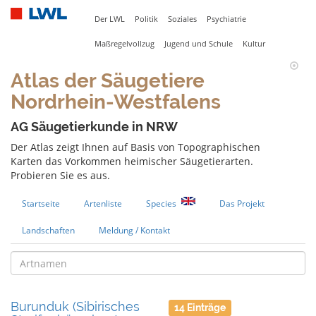
Der LWL
Politik
Soziales
Psychiatrie
Maßregelvollzug
Jugend und Schule
Kultur
Atlas der Säugetiere
Nordrhein-Westfalens
AG Säugetierkunde in NRW
Der Atlas zeigt Ihnen auf Basis von Topographischen
Karten das Vorkommen heimischer Säugetierarten.
Probieren Sie es aus.
Startseite
Artenliste
Species
Das Projekt
Landschaften
Meldung / Kontakt
Burunduk (Sibirisches
14 Einträge