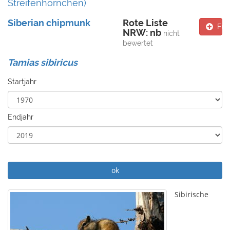
Streifenhörnchen)
Siberian chipmunk
Rote Liste
Fun
NRW: nb
nicht
bewertet
Tamias sibiricus
Startjahr
Endjahr
ok
Sibirische