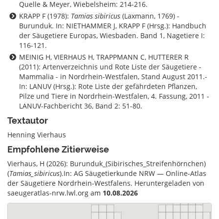
Quelle & Meyer, Wiebelsheim: 214-216.
KRAPP F (1978):
Tamias sibiricus
(Laxmann, 1769) -
Burunduk. In: NIETHAMMER J, KRAPP F (Hrsg.): Handbuch
der Säugetiere Europas, Wiesbaden. Band 1, Nagetiere I:
116-121.
MEINIG H, VIERHAUS H, TRAPPMANN C, HUTTERER R
(2011): Artenverzeichnis und Rote Liste der Säugetiere -
Mammalia - in Nordrhein-Westfalen, Stand August 2011.-
In: LANUV (Hrsg.): Rote Liste der gefährdeten Pflanzen,
Pilze und Tiere in Nordrhein-Westfalen, 4. Fassung, 2011 -
LANUV-Fachbericht 36, Band 2: 51-80.
Textautor
Henning Vierhaus
Empfohlene Zitierweise
Vierhaus, H (2026): Burunduk_(Sibirisches_Streifenhörnchen)
(
Tamias_sibiricus
).In: AG Säugetierkunde NRW — Online-Atlas
der Säugetiere Nordrhein-Westfalens. Heruntergeladen von
saeugeratlas-nrw.lwl.org am
10.08.2026