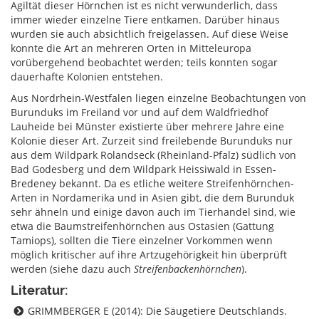
Agiltät dieser Hörnchen ist es nicht verwunderlich, dass
immer wieder einzelne Tiere entkamen. Darüber hinaus
wurden sie auch absichtlich freigelassen. Auf diese Weise
konnte die Art an mehreren Orten in Mitteleuropa
vorübergehend beobachtet werden; teils konnten sogar
dauerhafte Kolonien entstehen.
Aus Nordrhein-Westfalen liegen einzelne Beobachtungen von
Burunduks im Freiland vor und auf dem Waldfriedhof
Lauheide bei Münster existierte über mehrere Jahre eine
Kolonie dieser Art. Zurzeit sind freilebende Burunduks nur
aus dem Wildpark Rolandseck (Rheinland-Pfalz) südlich von
Bad Godesberg und dem Wildpark Heissiwald in Essen-
Bredeney bekannt. Da es etliche weitere Streifenhörnchen-
Arten in Nordamerika und in Asien gibt, die dem Burunduk
sehr ähneln und einige davon auch im Tierhandel sind, wie
etwa die Baumstreifenhörnchen aus Ostasien (Gattung
Tamiops), sollten die Tiere einzelner Vorkommen wenn
möglich kritischer auf ihre Artzugehörigkeit hin überprüft
werden (siehe dazu auch
Streifenbackenhörnchen
).
Literatur:
GRIMMBERGER E (2014): Die Säugetiere Deutschlands.