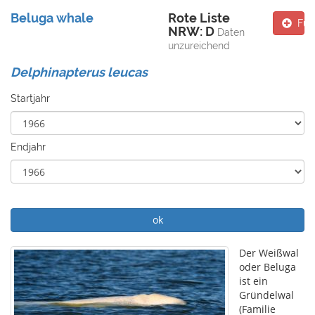
Beluga whale
Rote Liste
Fun
NRW: D
Daten
unzureichend
Delphinapterus leucas
Startjahr
Endjahr
ok
Der Weißwal
oder Beluga
ist ein
Gründelwal
(Familie