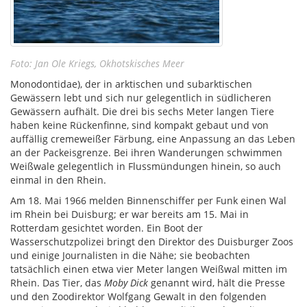
Foto: Jan Ole Kriegs, Okhotskisches Meer
Monodontidae), der in arktischen und subarktischen
Gewässern lebt und sich nur gelegentlich in südlicheren
Gewässern aufhält. Die drei bis sechs Meter langen Tiere
haben keine Rückenfinne, sind kompakt gebaut und von
auffällig cremeweißer Färbung, eine Anpassung an das Leben
an der Packeisgrenze. Bei ihren Wanderungen schwimmen
Weißwale gelegentlich in Flussmündungen hinein, so auch
einmal in den Rhein.
Am 18. Mai 1966 melden Binnenschiffer per Funk einen Wal
im Rhein bei Duisburg; er war bereits am 15. Mai in
Rotterdam gesichtet worden. Ein Boot der
Wasserschutzpolizei bringt den Direktor des Duisburger Zoos
und einige Journalisten in die Nähe; sie beobachten
tatsächlich einen etwa vier Meter langen Weißwal mitten im
Rhein. Das Tier, das
Moby Dick
genannt wird, hält die Presse
und den Zoodirektor Wolfgang Gewalt in den folgenden