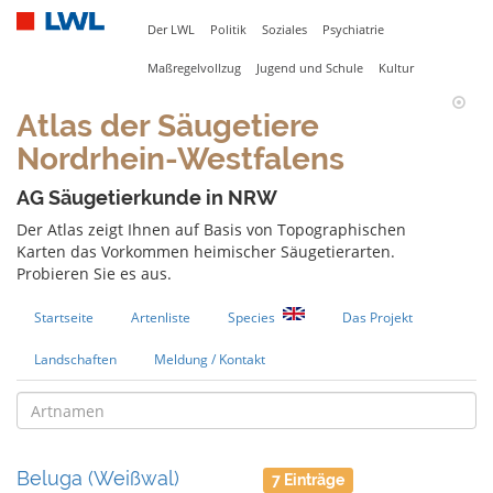
Der LWL
Politik
Soziales
Psychiatrie
Maßregelvollzug
Jugend und Schule
Kultur
Atlas der Säugetiere
Nordrhein-Westfalens
AG Säugetierkunde in NRW
Der Atlas zeigt Ihnen auf Basis von Topographischen
Karten das Vorkommen heimischer Säugetierarten.
Probieren Sie es aus.
Startseite
Artenliste
Species
Das Projekt
Landschaften
Meldung / Kontakt
Beluga (Weißwal)
7 Einträge