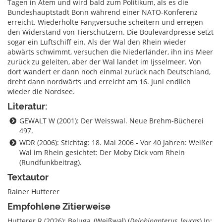
Tagen in Atem und wird bald zum Politikum, als es die
Bundeshauptstadt Bonn während einer NATO-Konferenz
erreicht. Wiederholte Fangversuche scheitern und erregen
den Widerstand von Tierschützern. Die Boulevardpresse setzt
sogar ein Luftschiff ein. Als der Wal den Rhein wieder
abwärts schwimmt, versuchen die Niederländer, ihn ins Meer
zurück zu geleiten, aber der Wal landet im Ijsselmeer. Von
dort wandert er dann noch einmal zurück nach Deutschland,
dreht dann nordwärts und erreicht am 16. Juni endlich
wieder die Nordsee.
Literatur:
GEWALT W (2001): Der Weisswal. Neue Brehm-Bücherei
497.
WDR (2006): Stichtag: 18. Mai 2006 - Vor 40 Jahren: Weißer
Wal im Rhein gesichtet: Der Moby Dick vom Rhein
(Rundfunkbeitrag).
Textautor
Rainer Hutterer
Empfohlene Zitierweise
Hutterer R (2026): Beluga_(Weißwal) (
Delphinapterus_leucas
).In: