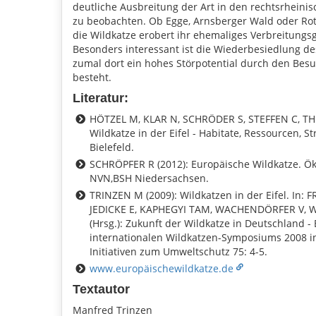
deutliche Ausbreitung der Art in den rechtsrheini
zu beobachten. Ob Egge, Arnsberger Wald oder Rot
die Wildkatze erobert ihr ehemaliges Verbreitungsg
Besonders interessant ist die Wiederbesiedlung des
zumal dort ein hohes Störpotential durch den Bes
besteht.
Literatur:
HÖTZEL M, KLAR N, SCHRÖDER S, STEFFEN C, THIE
Wildkatze in der Eifel - Habitate, Ressourcen, St
Bielefeld.
SCHRÖPFER R (2012): Europäische Wildkatze. Ök
NVN,BSH Niedersachsen.
TRINZEN M (2009): Wildkatzen in der Eifel. In:
JEDICKE E, KAPHEGYI TAM, WACHENDÖRFER V, W
(Hrsg.): Zukunft der Wildkatze in Deutschland -
internationalen Wildkatzen-Symposiums 2008 i
Initiativen zum Umweltschutz 75: 4-5.
www.europäischewildkatze.de
Textautor
Manfred Trinzen