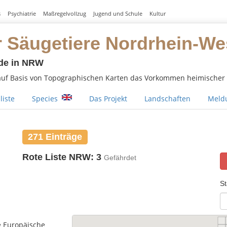
s
Psychiatrie
Maßregelvollzug
Jugend und Schule
Kultur
r Säugetiere Nordrhein-We
de in NRW
 auf Basis von Topographischen Karten das Vorkommen heimischer S
liste
Species
Das Projekt
Landschaften
Meldu
271 Einträge
Rote Liste NRW: 3
Gefährdet
St
e Europäische