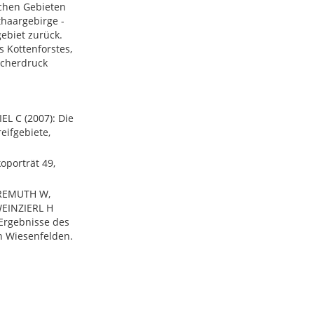
schen Gebieten
haargebirge -
ebiet zurück.
 Kottenforstes,
ucherdruck
L C (2007): Die
reifgebiete,
oporträt 49,
 FREMUTH W,
EINZIERL H
 Ergebnisse des
n Wiesenfelden.